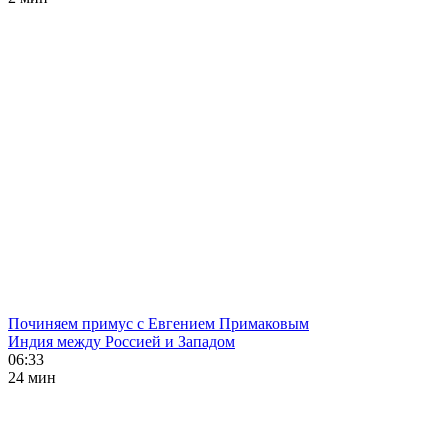
Починяем примус с Евгением Примаковым
Индия между Россией и Западом
06:33
24 мин