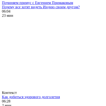
Починяем примус с Евгением Примаковым
Почему все хотят видеть Индию своим другом?
06:04
23 мин
Контекст
Как добиться здорового долголетия
06:28
2 мин