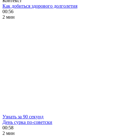
Контекст
Как добиться здорового долголетия
00:56
2 мин
Узнать за 90 секунд
День сурка по-советски
00:58
2 мин