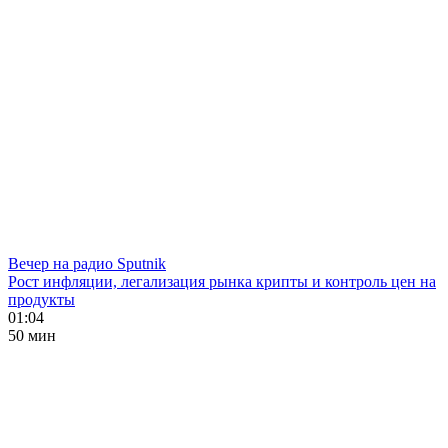
Вечер на радио Sputnik
Рост инфляции, легализация рынка крипты и контроль цен на
продукты
01:04
50 мин