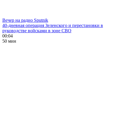
Вечер на радио Sputnik
40-дневная операция Зеленского и перестановки в
руководстве войсками в зоне СВО
00:04
50 мин