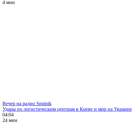
4 мин
Вечер на радио Sputnik
Удары по логистическим центрам в Киеве и мир на Украине
04:04
24 мин