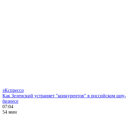
эКспрессо
Как Зеленский устраняет "конкурентов" в российском шоу-
бизнесе
07:04
54 мин