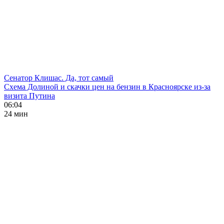
Сенатор Клишас. Да, тот самый
Схема Долиной и скачки цен на бензин в Красноярске из-за
визита Путина
06:04
24 мин