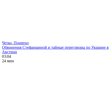
Четко. Понятно
Обвинения Стефаншиной и тайные переговоры по Украине в
Австрии
03:04
24 мин