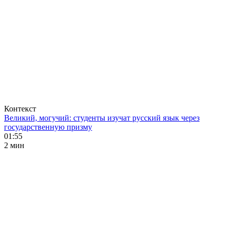
Контекст
Великий, могучий: студенты изучат русский язык через
государственную призму
01:55
2 мин