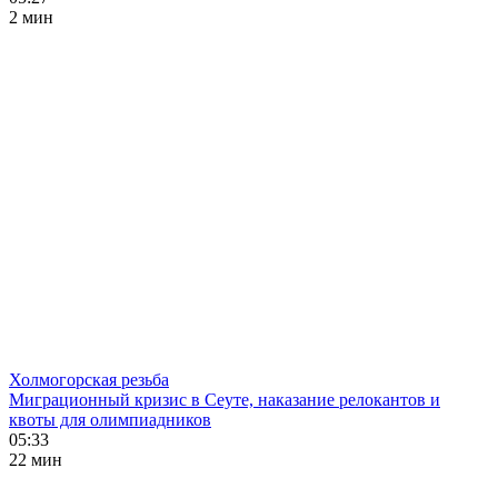
2 мин
Холмогорская резьба
Миграционный кризис в Сеуте, наказание релокантов и
квоты для олимпиадников
05:33
22 мин