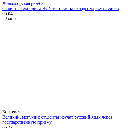
Холмогорская резьба
Ответ на терроризм ВСУ и атаки на склады маркетплейсов
05:04
22 мин
Контекст
Великий, могучий: студенты изучат русский язык через
государственную призму
05:27