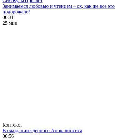
СексКультПросвет
Занимаемся любовью и чтением – ох, как же все это
подорожало!
00:31
25 мин
Контекст
В ожидании ядерного Апокалипсиса
00:56