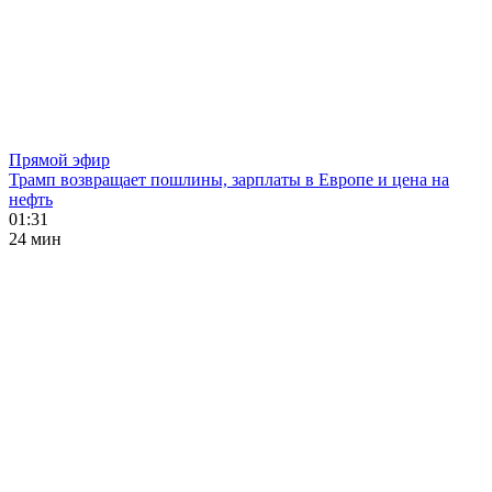
Прямой эфир
Трамп возвращает пошлины, зарплаты в Европе и цена на
нефть
01:31
24 мин