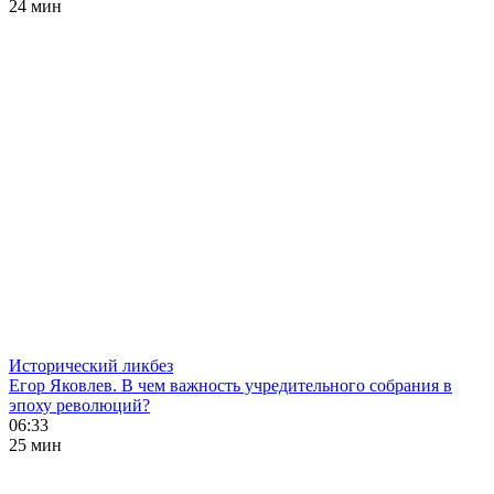
24 мин
Исторический ликбез
Егор Яковлев. В чем важность учредительного собрания в
эпоху революций?
06:33
25 мин