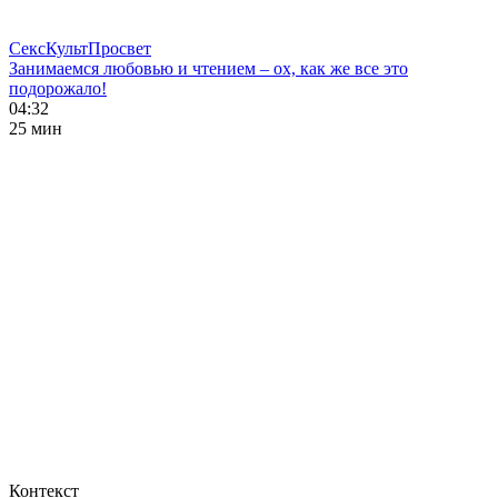
СексКультПросвет
Занимаемся любовью и чтением – ох, как же все это
подорожало!
04:32
25 мин
Контекст