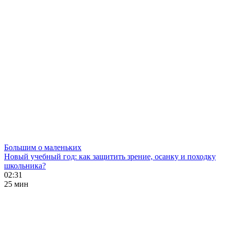
Большим о маленьких
Новый учебный год: как защитить зрение, осанку и походку
школьника?
02:31
25 мин