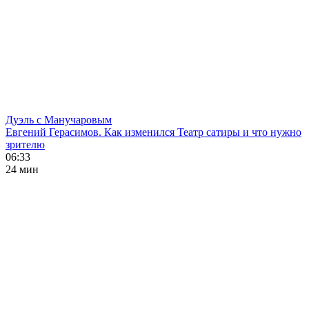
Дуэль с Манучаровым
Евгений Герасимов. Как изменился Театр сатиры и что нужно
зрителю
06:33
24 мин