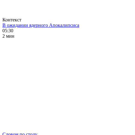
Контекст
В ожидании ядерного Апокалипсиса
05:30
2 мин
Словом по столу