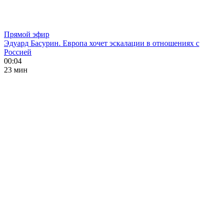
Прямой эфир
Эдуард Басурин. Европа хочет эскалации в отношениях с
Россией
00:04
23 мин