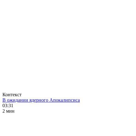
Контекст
В ожидании ядерного Апокалипсиса
03:31
2 мин