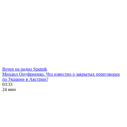
Вечер на радио Sputnik
Михаил Онуфриенко. Что известно о закрытых переговорах
по Украине в Австрии?
03:33
24 мин