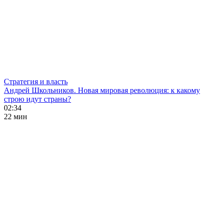
Стратегия и власть
Андрей Школьников. Новая мировая революция: к какому
строю идут страны?
02:34
22 мин