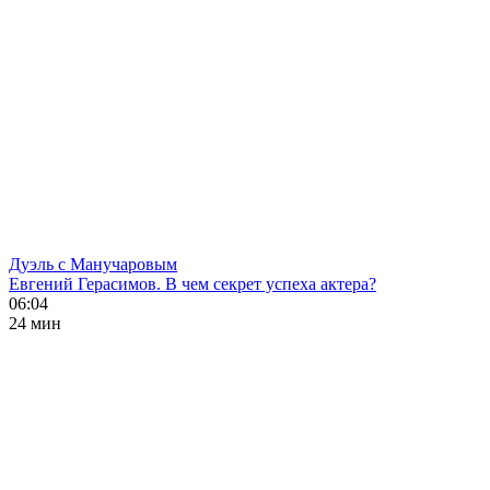
Дуэль с Манучаровым
Евгений Герасимов. В чем секрет успеха актера?
06:04
24 мин