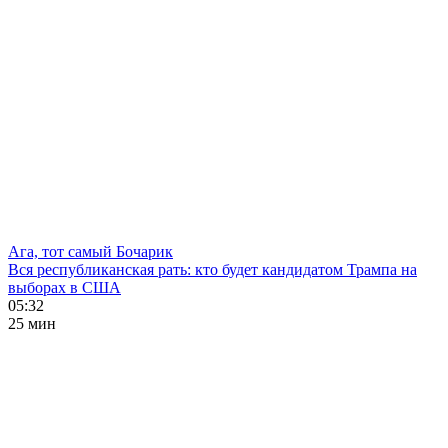
Ага, тот самый Бочарик
Вся республиканская рать: кто будет кандидатом Трампа на
выборах в США
05:32
25 мин