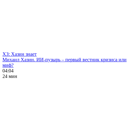
ХЗ: Хазин знает
Михаил Хазин. ИИ-пузырь – первый вестник кризиса или
миф?
04:04
24 мин