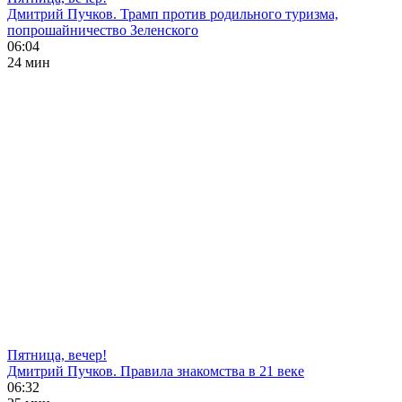
Дмитрий Пучков. Трамп против родильного туризма,
попрошайничество Зеленского
06:04
24 мин
Пятница, вечер!
Дмитрий Пучков. Правила знакомства в 21 веке
06:32