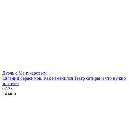
Дуэль с Манучаровым
Евгений Герасимов. Как изменился Театр сатиры и что нужно
зрителю
02:33
24 мин