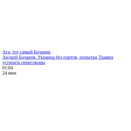
Ага, тот самый Бочарик
Андрей Бочаров. Украина без портов, попытки Трампа
устроить переговоры
01:04
24 мин