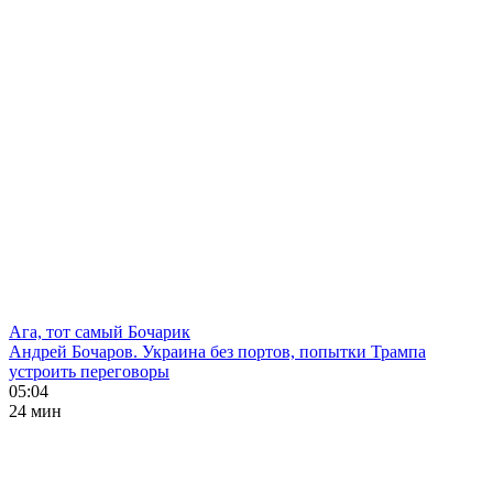
Ага, тот самый Бочарик
Андрей Бочаров. Украина без портов, попытки Трампа
устроить переговоры
05:04
24 мин