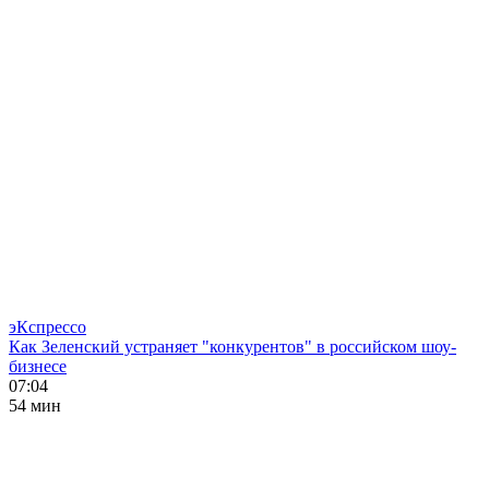
эКспрессо
Как Зеленский устраняет "конкурентов" в российском шоу-
бизнесе
07:04
54 мин