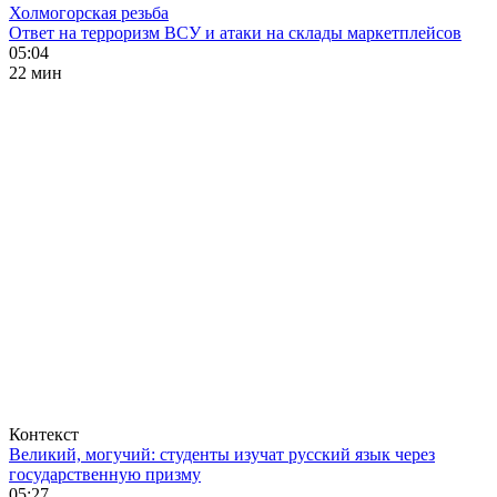
Холмогорская резьба
Ответ на терроризм ВСУ и атаки на склады маркетплейсов
05:04
22 мин
Контекст
Великий, могучий: студенты изучат русский язык через
государственную призму
05:27