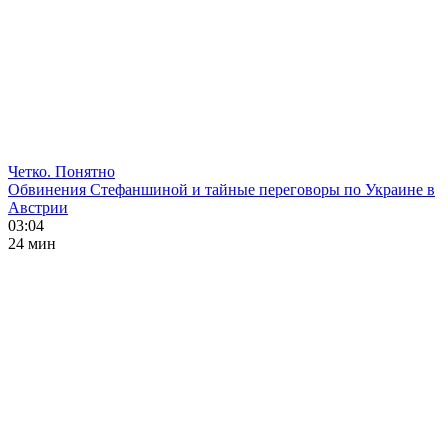
Четко. Понятно
Обвинения Стефаншиной и тайные переговоры по Украине в
Австрии
03:04
24 мин