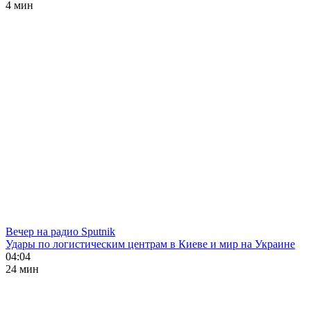
4 мин
Вечер на радио Sputnik
Удары по логистическим центрам в Киеве и мир на Украине
04:04
24 мин