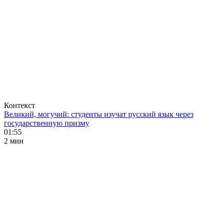
Контекст
Великий, могучий: студенты изучат русский язык через
государственную призму
01:55
2 мин