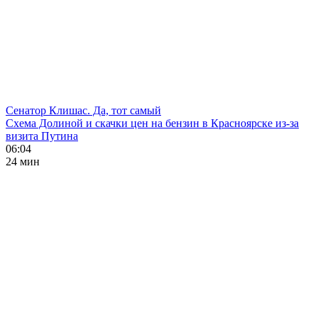
Сенатор Клишас. Да, тот самый
Схема Долиной и скачки цен на бензин в Красноярске из-за
визита Путина
06:04
24 мин