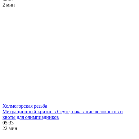
2 мин
Холмогорская резьба
Миграционный кризис в Сеуте, наказание релокантов и
квоты для олимпиадников
05:33
22 мин