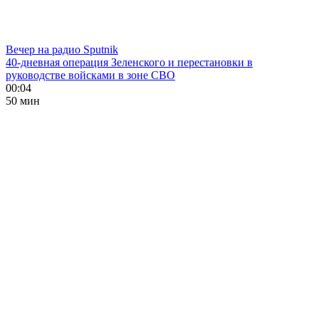
Вечер на радио Sputnik
40-дневная операция Зеленского и перестановки в
руководстве войсками в зоне СВО
00:04
50 мин