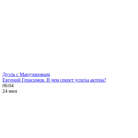
Дуэль с Манучаровым
Евгений Герасимов. В чем секрет успеха актера?
06:04
24 мин