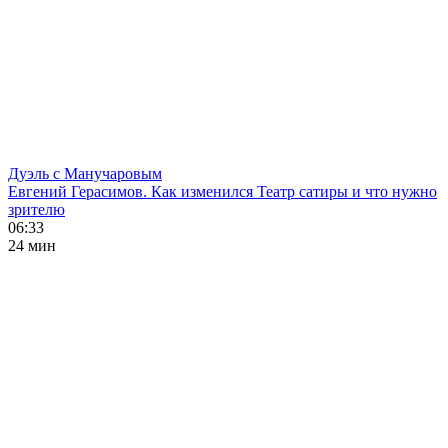
Дуэль с Манучаровым
Евгений Герасимов. Как изменился Театр сатиры и что нужно
зрителю
06:33
24 мин