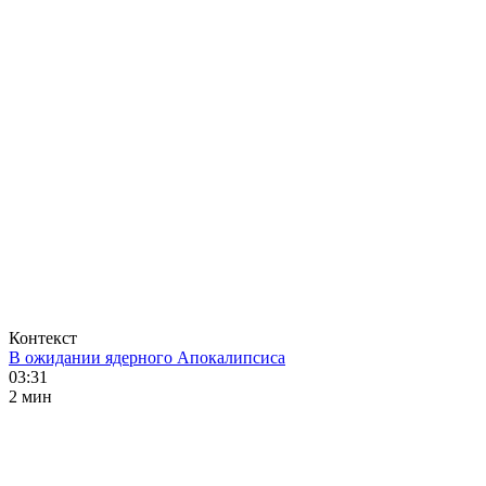
Контекст
В ожидании ядерного Апокалипсиса
03:31
2 мин