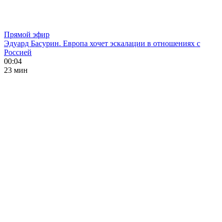
Прямой эфир
Эдуард Басурин. Европа хочет эскалации в отношениях с
Россией
00:04
23 мин