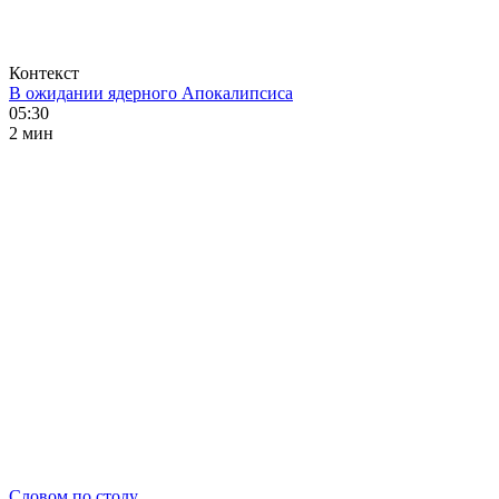
Контекст
В ожидании ядерного Апокалипсиса
05:30
2 мин
Словом по столу