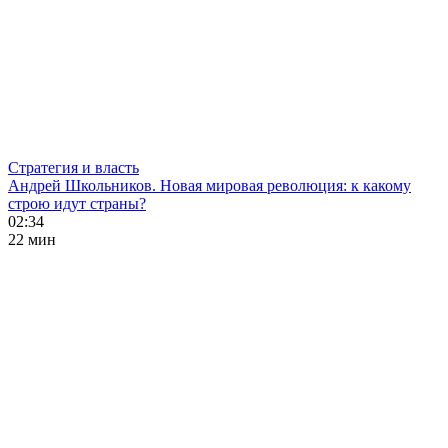
Стратегия и власть
Андрей Школьников. Новая мировая революция: к какому
строю идут страны?
02:34
22 мин