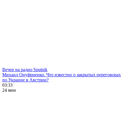
Вечер на радио Sputnik
Михаил Онуфриенко. Что известно о закрытых переговорах
по Украине в Австрии?
03:33
24 мин