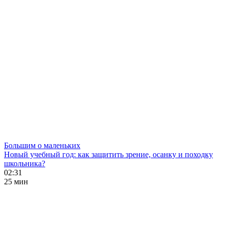
Большим о маленьких
Новый учебный год: как защитить зрение, осанку и походку
школьника?
02:31
25 мин