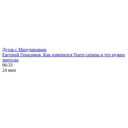
Дуэль с Манучаровым
Евгений Герасимов. Как изменился Театр сатиры и что нужно
зрителю
06:33
24 мин