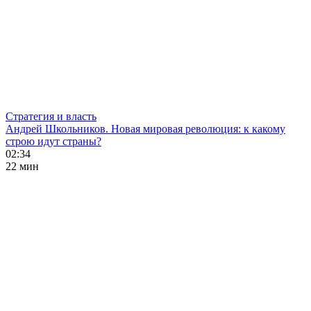
Стратегия и власть
Андрей Школьников. Новая мировая революция: к какому
строю идут страны?
02:34
22 мин