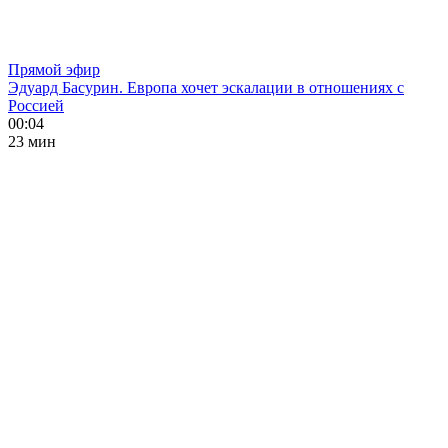
Прямой эфир
Эдуард Басурин. Европа хочет эскалации в отношениях с
Россией
00:04
23 мин