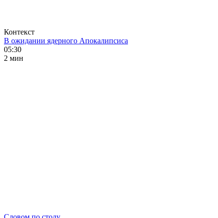
Контекст
В ожидании ядерного Апокалипсиса
05:30
2 мин
Словом по столу