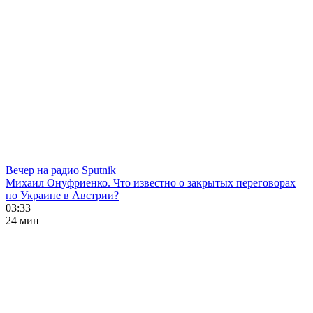
Вечер на радио Sputnik
Михаил Онуфриенко. Что известно о закрытых переговорах
по Украине в Австрии?
03:33
24 мин