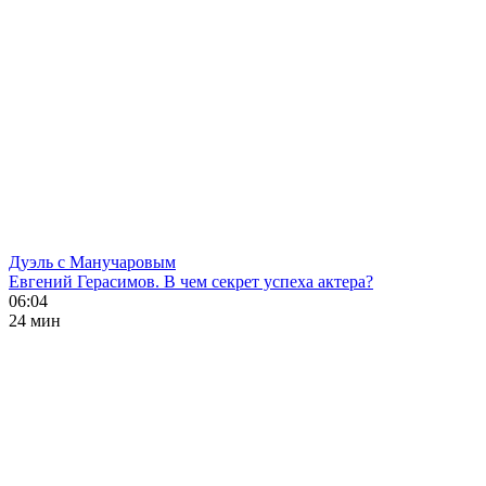
Дуэль с Манучаровым
Евгений Герасимов. В чем секрет успеха актера?
06:04
24 мин