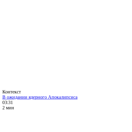
Контекст
В ожидании ядерного Апокалипсиса
03:31
2 мин