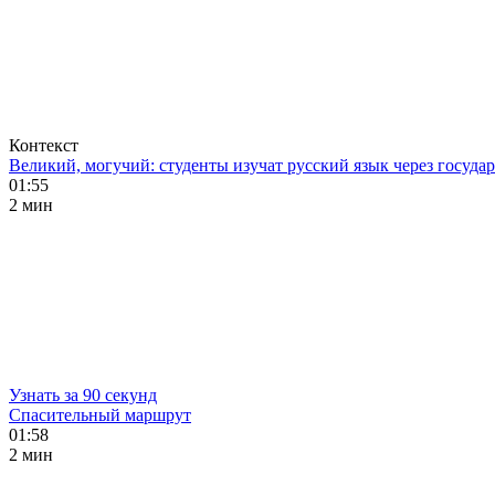
Контекст
Великий, могучий: студенты изучат русский язык через госуд
01:55
2 мин
Узнать за 90 секунд
Спасительный маршрут
01:58
2 мин