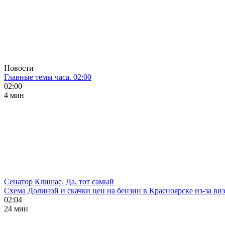
Новости
Главные темы часа. 02:00
02:00
4 мин
Сенатор Клишас. Да, тот самый
Схема Долиной и скачки цен на бензин в Красноярске из-за ви
02:04
24 мин