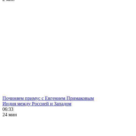
Починяем примус с Евгением Примаковым
Индия между Россией и Западом
06:33
24 мин