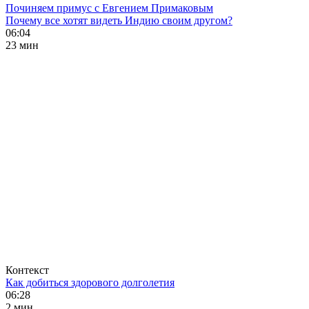
Починяем примус с Евгением Примаковым
Почему все хотят видеть Индию своим другом?
06:04
23 мин
Контекст
Как добиться здорового долголетия
06:28
2 мин