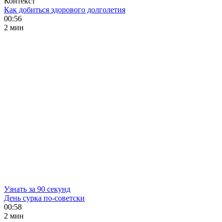
Контекст
Как добиться здорового долголетия
00:56
2 мин
Узнать за 90 секунд
День сурка по-советски
00:58
2 мин