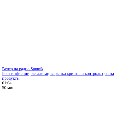
Вечер на радио Sputnik
Рост инфляции, легализация рынка крипты и контроль цен на
продукты
01:04
50 мин