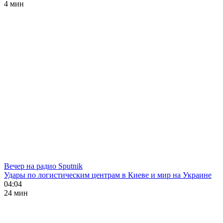
4 мин
Вечер на радио Sputnik
Удары по логистическим центрам в Киеве и мир на Украине
04:04
24 мин