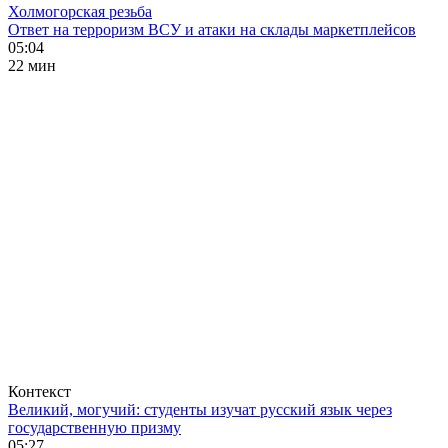
Холмогорская резьба
Ответ на терроризм ВСУ и атаки на склады маркетплейсов
05:04
22 мин
Контекст
Великий, могучий: студенты изучат русский язык через
государственную призму
05:27