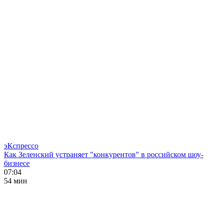
эКспрессо
Как Зеленский устраняет "конкурентов" в российском шоу-
бизнесе
07:04
54 мин