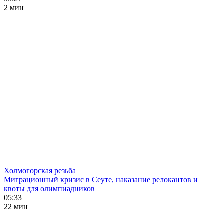
2 мин
Холмогорская резьба
Миграционный кризис в Сеуте, наказание релокантов и
квоты для олимпиадников
05:33
22 мин