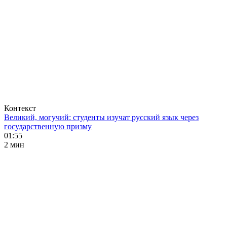
Контекст
Великий, могучий: студенты изучат русский язык через
государственную призму
01:55
2 мин