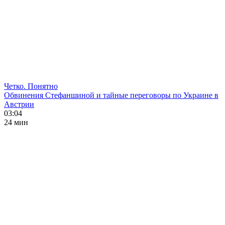
Четко. Понятно
Обвинения Стефаншиной и тайные переговоры по Украине в
Австрии
03:04
24 мин