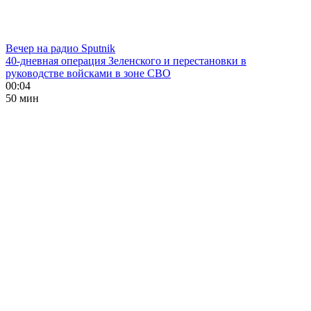
Вечер на радио Sputnik
40-дневная операция Зеленского и перестановки в
руководстве войсками в зоне СВО
00:04
50 мин