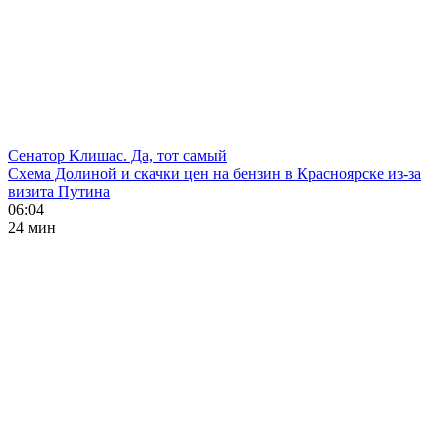
Сенатор Клишас. Да, тот самый
Схема Долиной и скачки цен на бензин в Красноярске из-за
визита Путина
06:04
24 мин