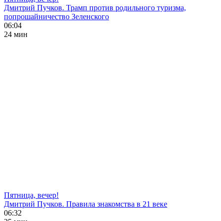
Дмитрий Пучков. Трамп против родильного туризма,
попрошайничество Зеленского
06:04
24 мин
Пятница, вечер!
Дмитрий Пучков. Правила знакомства в 21 веке
06:32