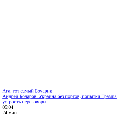
Ага, тот самый Бочарик
Андрей Бочаров. Украина без портов, попытки Трампа
устроить переговоры
05:04
24 мин