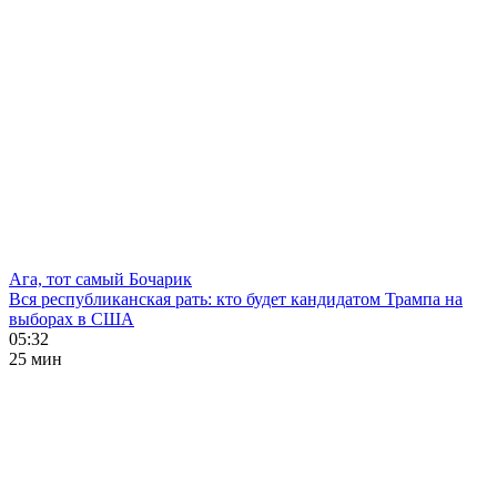
Ага, тот самый Бочарик
Вся республиканская рать: кто будет кандидатом Трампа на
выборах в США
05:32
25 мин