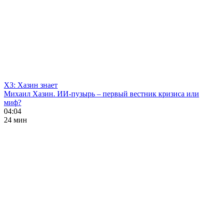
ХЗ: Хазин знает
Михаил Хазин. ИИ-пузырь – первый вестник кризиса или
миф?
04:04
24 мин