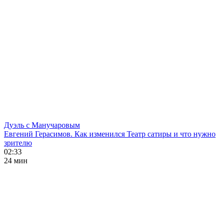
Дуэль с Манучаровым
Евгений Герасимов. Как изменился Театр сатиры и что нужно
зрителю
02:33
24 мин