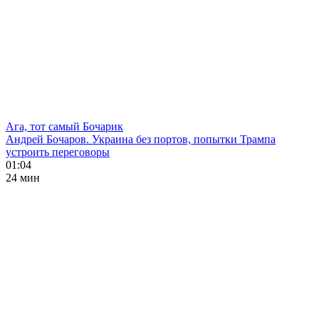
Ага, тот самый Бочарик
Андрей Бочаров. Украина без портов, попытки Трампа
устроить переговоры
01:04
24 мин