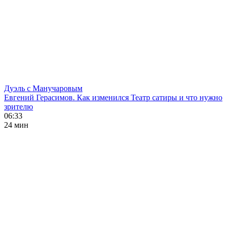
Дуэль с Манучаровым
Евгений Герасимов. Как изменился Театр сатиры и что нужно
зрителю
06:33
24 мин