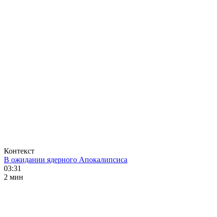
Контекст
В ожидании ядерного Апокалипсиса
03:31
2 мин