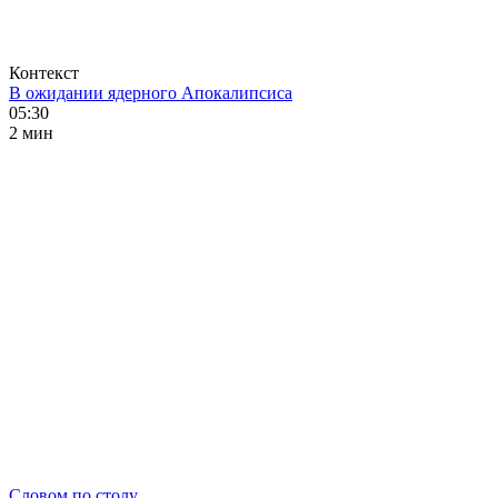
Контекст
В ожидании ядерного Апокалипсиса
05:30
2 мин
Словом по столу