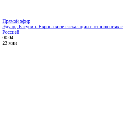
Прямой эфир
Эдуард Басурин. Европа хочет эскалации в отношениях с
Россией
00:04
23 мин