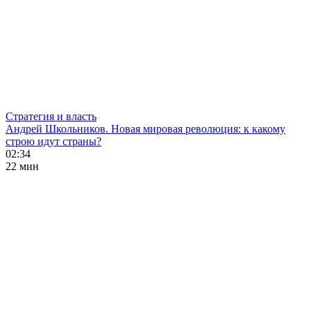
Стратегия и власть
Андрей Школьников. Новая мировая революция: к какому
строю идут страны?
02:34
22 мин