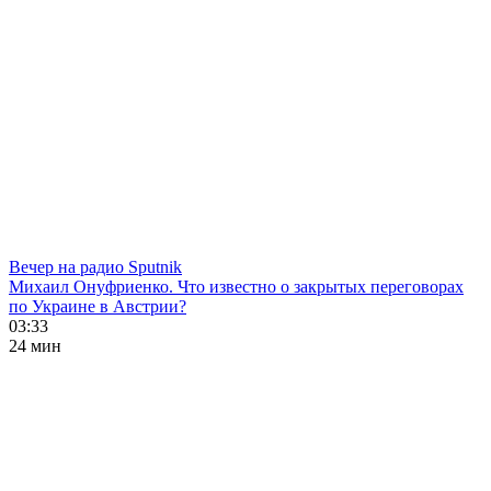
Вечер на радио Sputnik
Михаил Онуфриенко. Что известно о закрытых переговорах
по Украине в Австрии?
03:33
24 мин