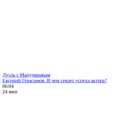
Дуэль с Манучаровым
Евгений Герасимов. В чем секрет успеха актера?
06:04
24 мин