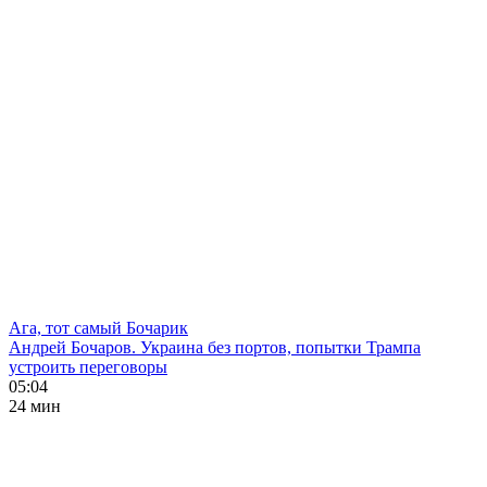
Ага, тот самый Бочарик
Андрей Бочаров. Украина без портов, попытки Трампа
устроить переговоры
05:04
24 мин