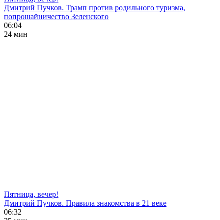
Дмитрий Пучков. Трамп против родильного туризма,
попрошайничество Зеленского
06:04
24 мин
Пятница, вечер!
Дмитрий Пучков. Правила знакомства в 21 веке
06:32