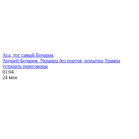
Ага, тот самый Бочарик
Андрей Бочаров. Украина без портов, попытки Трампа
устроить переговоры
01:04
24 мин