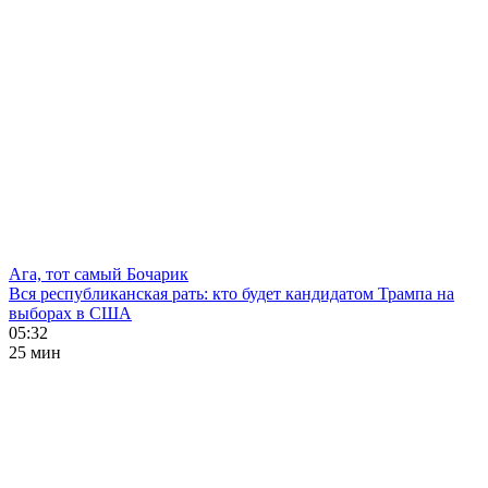
Ага, тот самый Бочарик
Вся республиканская рать: кто будет кандидатом Трампа на
выборах в США
05:32
25 мин