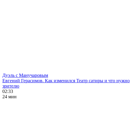
Дуэль с Манучаровым
Евгений Герасимов. Как изменился Театр сатиры и что нужно
зрителю
02:33
24 мин