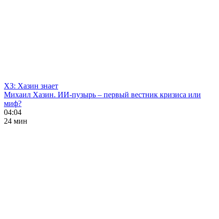
ХЗ: Хазин знает
Михаил Хазин. ИИ-пузырь – первый вестник кризиса или
миф?
04:04
24 мин