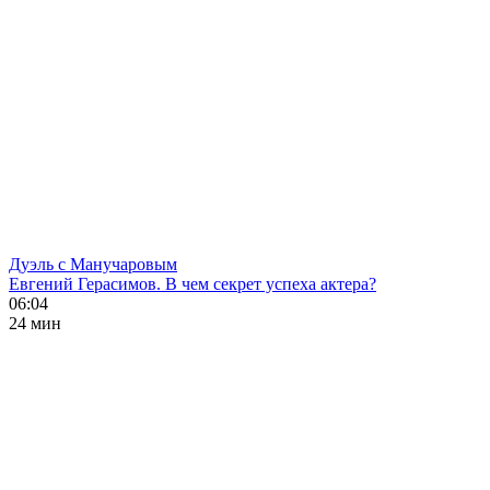
Дуэль с Манучаровым
Евгений Герасимов. В чем секрет успеха актера?
06:04
24 мин