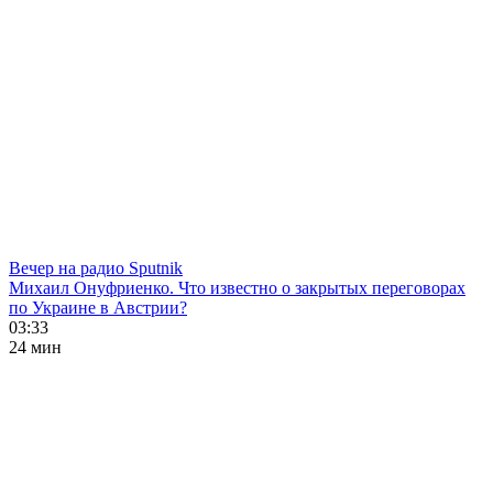
Вечер на радио Sputnik
Михаил Онуфриенко. Что известно о закрытых переговорах
по Украине в Австрии?
03:33
24 мин