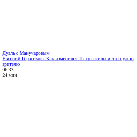
Дуэль с Манучаровым
Евгений Герасимов. Как изменился Театр сатиры и что нужно
зрителю
06:33
24 мин