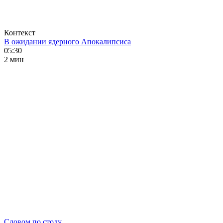
Контекст
В ожидании ядерного Апокалипсиса
05:30
2 мин
Словом по столу