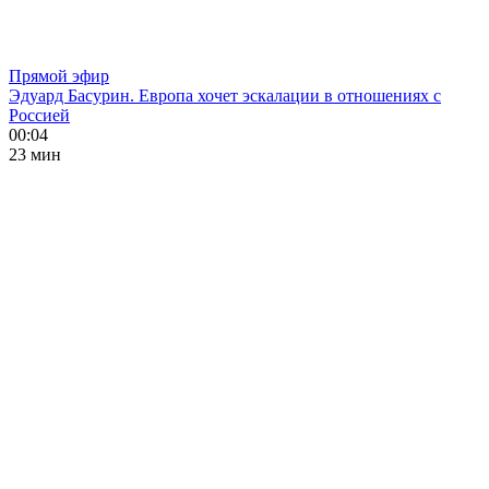
Прямой эфир
Эдуард Басурин. Европа хочет эскалации в отношениях с
Россией
00:04
23 мин