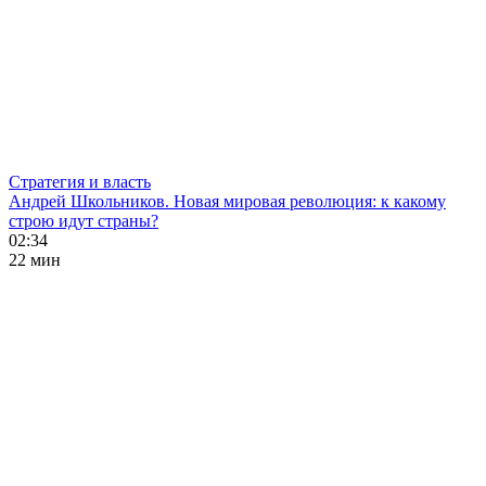
Стратегия и власть
Андрей Школьников. Новая мировая революция: к какому
строю идут страны?
02:34
22 мин