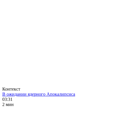
Контекст
В ожидании ядерного Апокалипсиса
03:31
2 мин