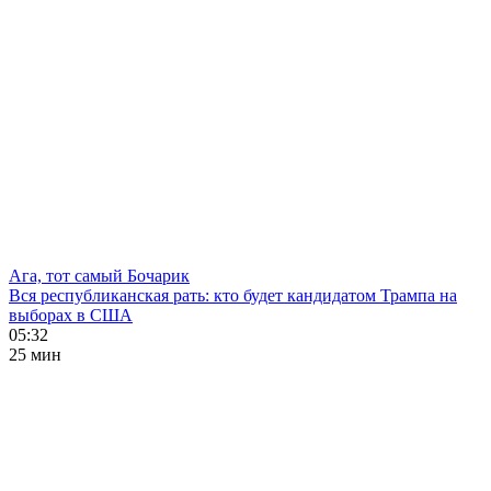
Ага, тот самый Бочарик
Вся республиканская рать: кто будет кандидатом Трампа на
выборах в США
05:32
25 мин