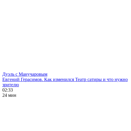
Дуэль с Манучаровым
Евгений Герасимов. Как изменился Театр сатиры и что нужно
зрителю
02:33
24 мин