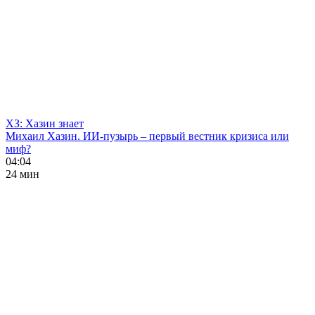
ХЗ: Хазин знает
Михаил Хазин. ИИ-пузырь – первый вестник кризиса или
миф?
04:04
24 мин