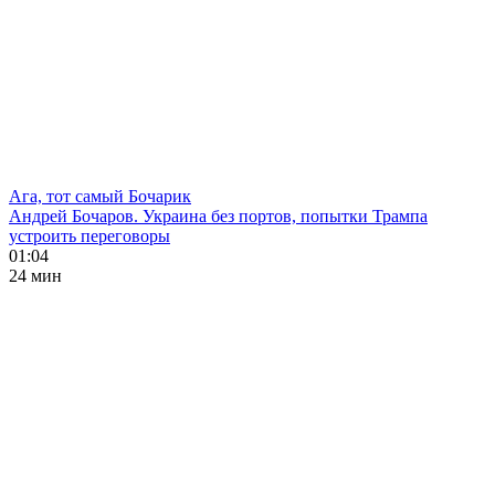
Ага, тот самый Бочарик
Андрей Бочаров. Украина без портов, попытки Трампа
устроить переговоры
01:04
24 мин