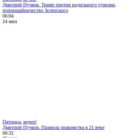
Дмитрий Пучков. Трамп против родильного туризма,
попрошайничество Зеленского
06:04
24 мин
Пятница, вечер!
Дмитрий Пучков. Правила знакомства в 21 веке
06:32