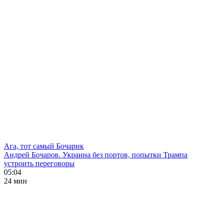
Ага, тот самый Бочарик
Андрей Бочаров. Украина без портов, попытки Трампа
устроить переговоры
05:04
24 мин