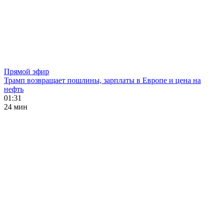
Прямой эфир
Трамп возвращает пошлины, зарплаты в Европе и цена на
нефть
01:31
24 мин