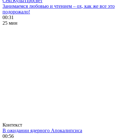
СексКультПросвет
Занимаемся любовью и чтением – ох, как же все это
подорожало!
00:31
25 мин
Контекст
В ожидании ядерного Апокалипсиса
00:56