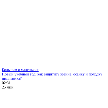
Большим о маленьких
Новый учебный год: как защитить зрение, осанку и походку
школьника?
02:31
25 мин