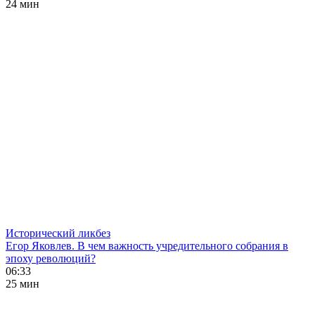
24 мин
Исторический ликбез
Егор Яковлев. В чем важность учредительного собрания в
эпоху революций?
06:33
25 мин