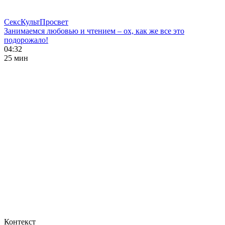
СексКультПросвет
Занимаемся любовью и чтением – ох, как же все это
подорожало!
04:32
25 мин
Контекст