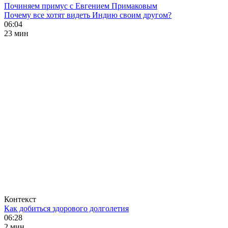
Починяем примус с Евгением Примаковым
Почему все хотят видеть Индию своим другом?
06:04
23 мин
Контекст
Как добиться здорового долголетия
06:28
2 мин