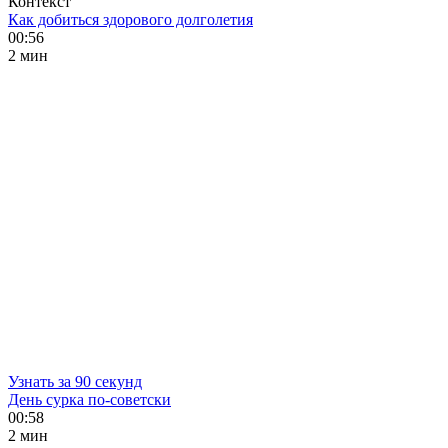
Контекст
Как добиться здорового долголетия
00:56
2 мин
Узнать за 90 секунд
День сурка по-советски
00:58
2 мин