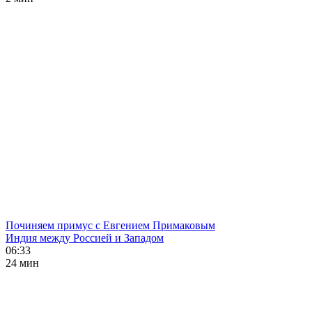
Починяем примус с Евгением Примаковым
Индия между Россией и Западом
06:33
24 мин