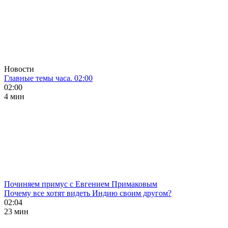
Новости
Главные темы часа. 02:00
02:00
4 мин
Починяем примус с Евгением Примаковым
Почему все хотят видеть Индию своим другом?
02:04
23 мин