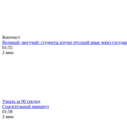
Контекст
Великий, могучий: студенты изучат русский язык через госуд
01:55
2 мин
Узнать за 90 секунд
Спасительный маршрут
01:58
2 мин