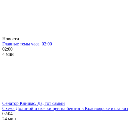
Новости
Главные темы часа. 02:00
02:00
4 мин
Сенатор Клишас. Да, тот самый
Схема Долиной и скачки цен на бензин в Красноярске из-за ви
02:04
24 мин