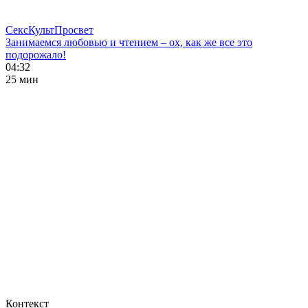
СексКультПросвет
Занимаемся любовью и чтением – ох, как же все это
подорожало!
04:32
25 мин
Контекст