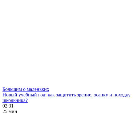
Большим о маленьких
Новый учебный год: как защитить зрение, осанку и походку
школьника?
02:31
25 мин