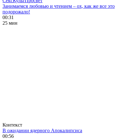
СексКультПросвет
Занимаемся любовью и чтением – ох, как же все это
подорожало!
00:31
25 мин
Контекст
В ожидании ядерного Апокалипсиса
00:56