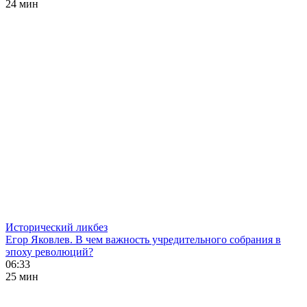
24 мин
Исторический ликбез
Егор Яковлев. В чем важность учредительного собрания в
эпоху революций?
06:33
25 мин