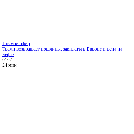
Прямой эфир
Трамп возвращает пошлины, зарплаты в Европе и цена на
нефть
01:31
24 мин