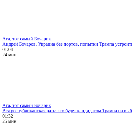
Ага, тот самый Бочарик
Андрей Бочаров. Украина без портов, попытки Трампа устроит
01:04
24 мин
Ага, тот самый Бочарик
Вся республиканская рать: кто будет кандидатом Трампа на в
01:32
25 мин