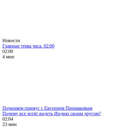
Новости
Главные темы часа. 02:00
02:00
4 мин
Починяем примус с Евгением Примаковым
Почему все хотят видеть Индию своим другом?
02:04
23 мин