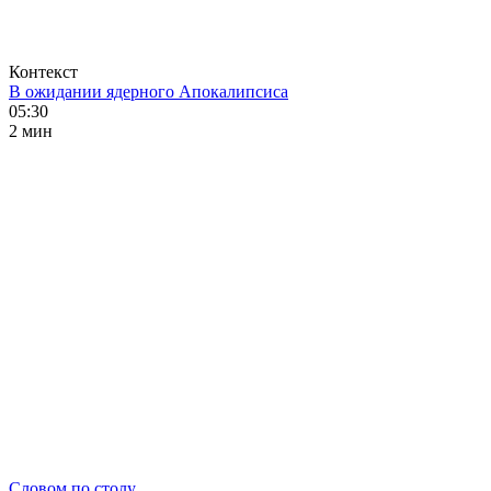
Контекст
В ожидании ядерного Апокалипсиса
05:30
2 мин
Словом по столу