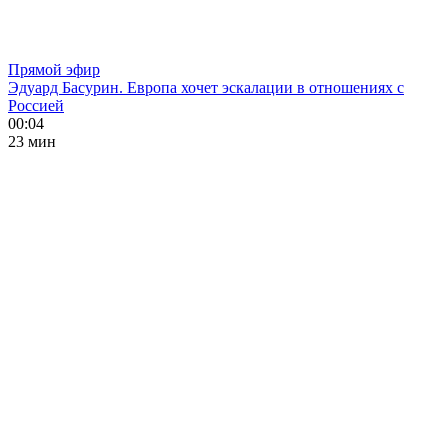
Прямой эфир
Эдуард Басурин. Европа хочет эскалации в отношениях с
Россией
00:04
23 мин