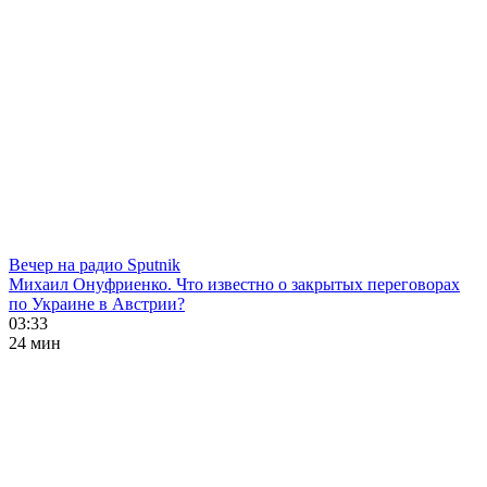
Вечер на радио Sputnik
Михаил Онуфриенко. Что известно о закрытых переговорах
по Украине в Австрии?
03:33
24 мин