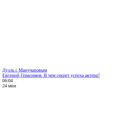
Дуэль с Манучаровым
Евгений Герасимов. В чем секрет успеха актера?
06:04
24 мин