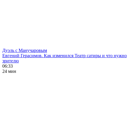
Дуэль с Манучаровым
Евгений Герасимов. Как изменился Театр сатиры и что нужно
зрителю
06:33
24 мин