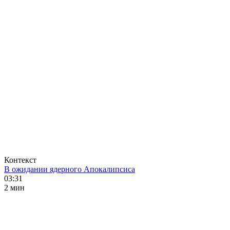
Контекст
В ожидании ядерного Апокалипсиса
03:31
2 мин