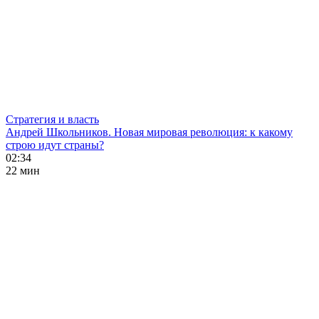
Стратегия и власть
Андрей Школьников. Новая мировая революция: к какому
строю идут страны?
02:34
22 мин