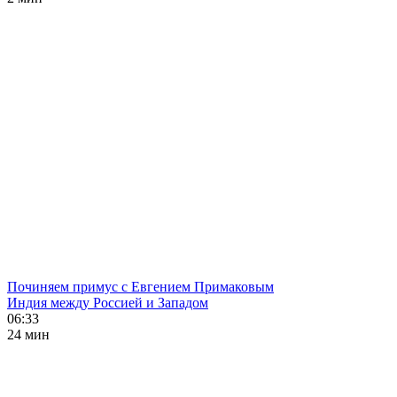
Починяем примус с Евгением Примаковым
Индия между Россией и Западом
06:33
24 мин