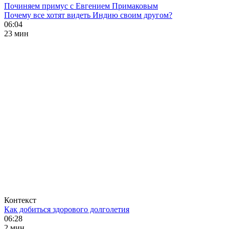
Починяем примус с Евгением Примаковым
Почему все хотят видеть Индию своим другом?
06:04
23 мин
Контекст
Как добиться здорового долголетия
06:28
2 мин