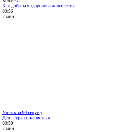
Контекст
Как добиться здорового долголетия
00:56
2 мин
Узнать за 90 секунд
День сурка по-советски
00:58
2 мин