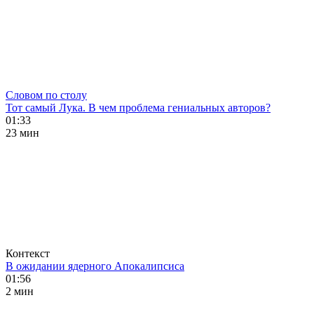
Словом по столу
Тот самый Лука. В чем проблема гениальных авторов?
01:33
23 мин
Контекст
В ожидании ядерного Апокалипсиса
01:56
2 мин