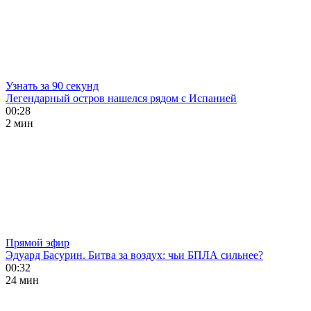
Узнать за 90 секунд
Легендарный остров нашелся рядом с Испанией
00:28
2 мин
Прямой эфир
Эдуард Басурин. Битва за воздух: чьи БПЛА сильнее?
00:32
24 мин