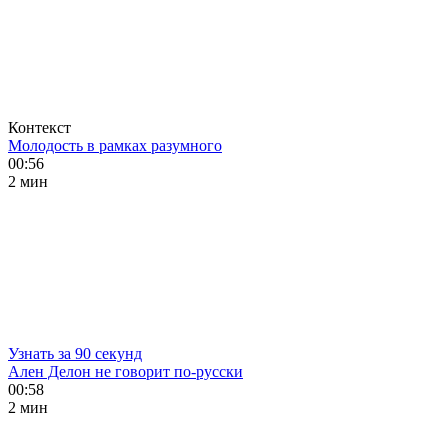
Контекст
Молодость в рамках разумного
00:56
2 мин
Узнать за 90 секунд
Ален Делон не говорит по-русски
00:58
2 мин