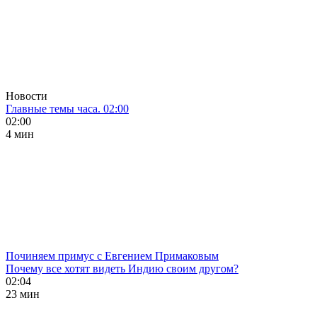
Новости
Главные темы часа. 02:00
02:00
4 мин
Починяем примус с Евгением Примаковым
Почему все хотят видеть Индию своим другом?
02:04
23 мин