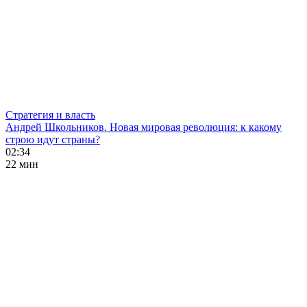
Стратегия и власть
Андрей Школьников. Новая мировая революция: к какому
строю идут страны?
02:34
22 мин