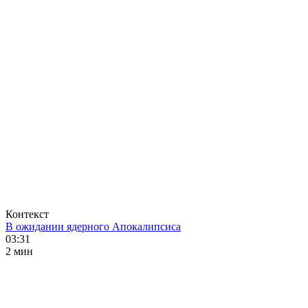
Контекст
В ожидании ядерного Апокалипсиса
03:31
2 мин