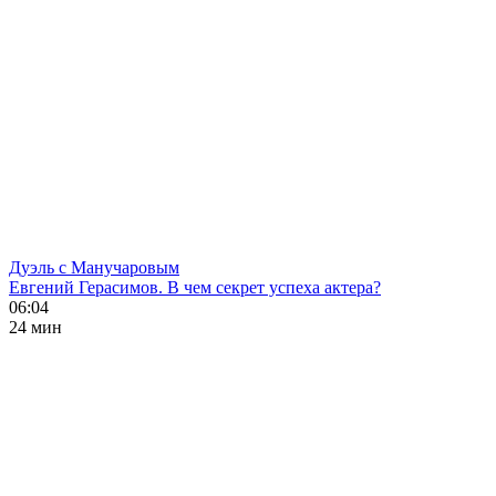
Дуэль с Манучаровым
Евгений Герасимов. В чем секрет успеха актера?
06:04
24 мин