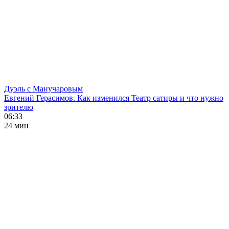
Дуэль с Манучаровым
Евгений Герасимов. Как изменился Театр сатиры и что нужно
зрителю
06:33
24 мин