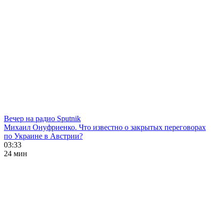
Вечер на радио Sputnik
Михаил Онуфриенко. Что известно о закрытых переговорах
по Украине в Австрии?
03:33
24 мин