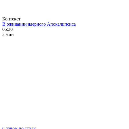
Контекст
В ожидании ядерного Апокалипсиса
05:30
2 мин
Словом по столу