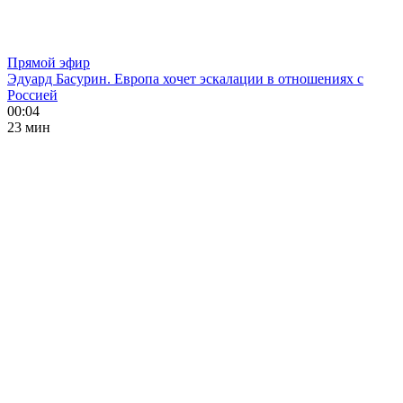
Прямой эфир
Эдуард Басурин. Европа хочет эскалации в отношениях с
Россией
00:04
23 мин