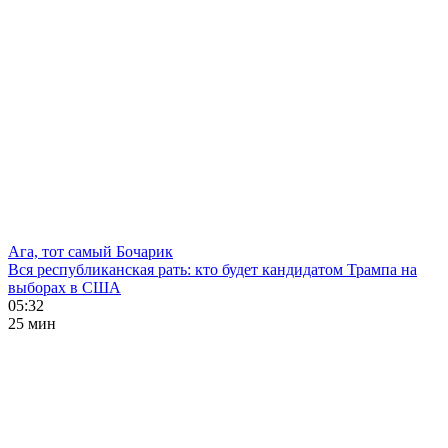
Ага, тот самый Бочарик
Вся республиканская рать: кто будет кандидатом Трампа на
выборах в США
05:32
25 мин