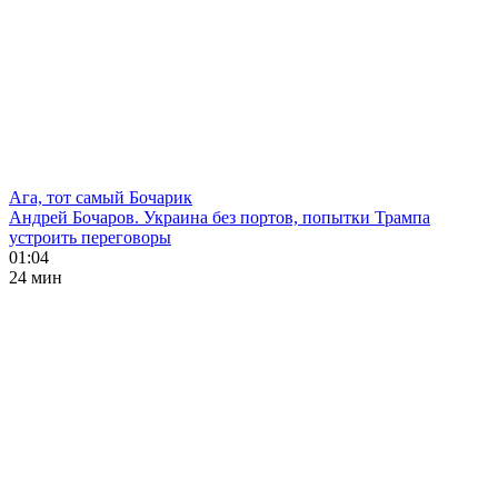
Ага, тот самый Бочарик
Андрей Бочаров. Украина без портов, попытки Трампа
устроить переговоры
01:04
24 мин