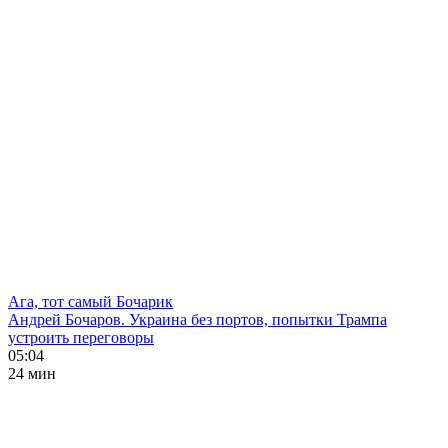
Ага, тот самый Бочарик
Андрей Бочаров. Украина без портов, попытки Трампа
устроить переговоры
05:04
24 мин