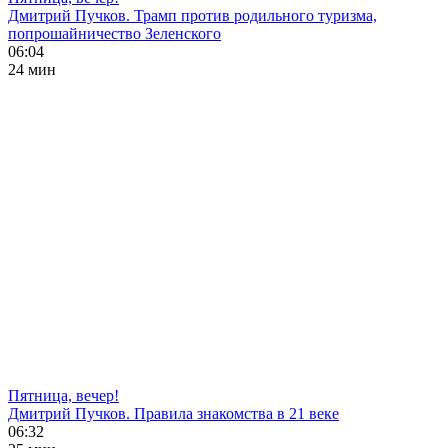
Дмитрий Пучков. Трамп против родильного туризма,
попрошайничество Зеленского
06:04
24 мин
Пятница, вечер!
Дмитрий Пучков. Правила знакомства в 21 веке
06:32