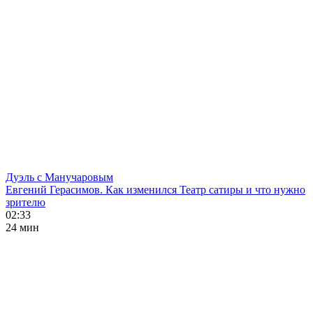
Дуэль с Манучаровым
Евгений Герасимов. Как изменился Театр сатиры и что нужно
зрителю
02:33
24 мин