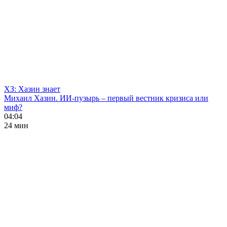
ХЗ: Хазин знает
Михаил Хазин. ИИ-пузырь – первый вестник кризиса или
миф?
04:04
24 мин