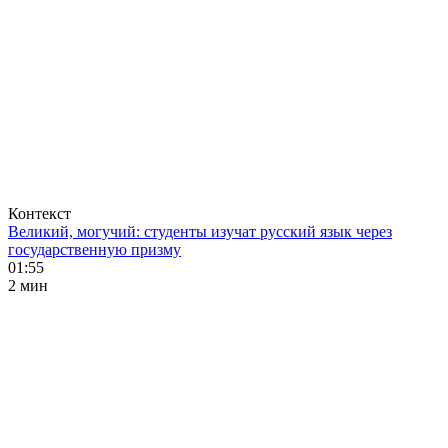
Контекст
Великий, могучий: студенты изучат русский язык через
государственную призму
01:55
2 мин