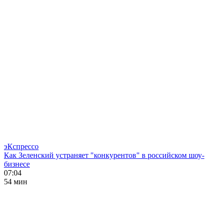
эКспрессо
Как Зеленский устраняет "конкурентов" в российском шоу-
бизнесе
07:04
54 мин