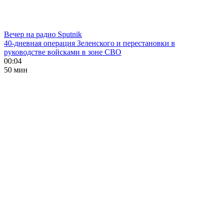
Вечер на радио Sputnik
40-дневная операция Зеленского и перестановки в
руководстве войсками в зоне СВО
00:04
50 мин