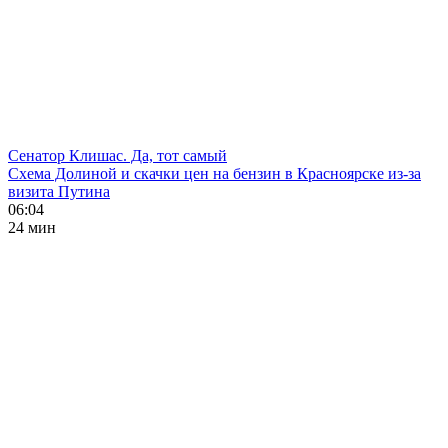
Сенатор Клишас. Да, тот самый
Схема Долиной и скачки цен на бензин в Красноярске из-за
визита Путина
06:04
24 мин