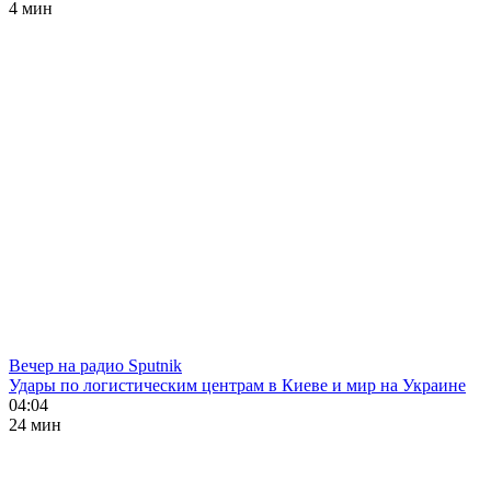
4 мин
Вечер на радио Sputnik
Удары по логистическим центрам в Киеве и мир на Украине
04:04
24 мин