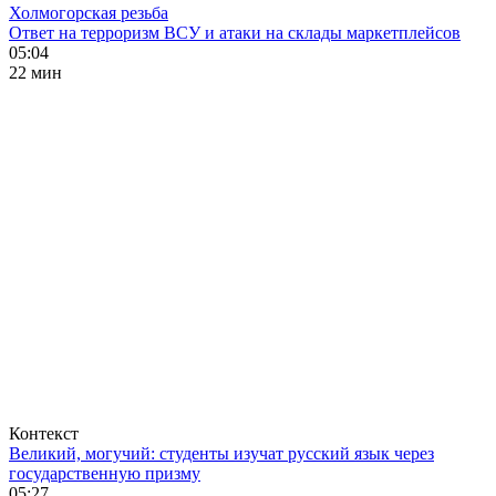
Холмогорская резьба
Ответ на терроризм ВСУ и атаки на склады маркетплейсов
05:04
22 мин
Контекст
Великий, могучий: студенты изучат русский язык через
государственную призму
05:27