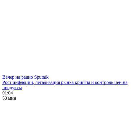
Вечер на радио Sputnik
Рост инфляции, легализация рынка крипты и контроль цен на
продукты
01:04
50 мин