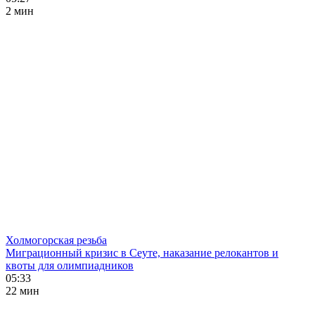
2 мин
Холмогорская резьба
Миграционный кризис в Сеуте, наказание релокантов и
квоты для олимпиадников
05:33
22 мин