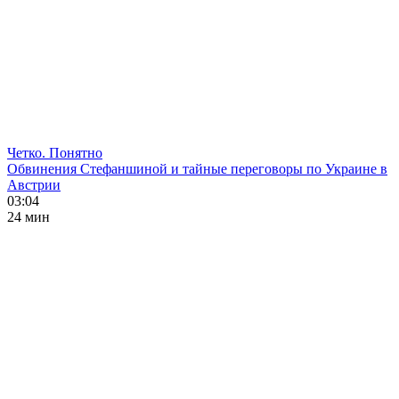
Четко. Понятно
Обвинения Стефаншиной и тайные переговоры по Украине в
Австрии
03:04
24 мин