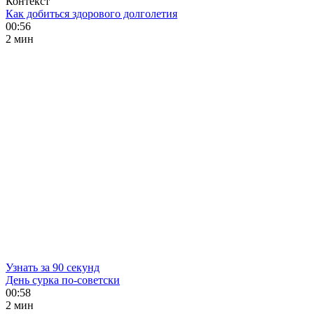
Контекст
Как добиться здорового долголетия
00:56
2 мин
Узнать за 90 секунд
День сурка по-советски
00:58
2 мин