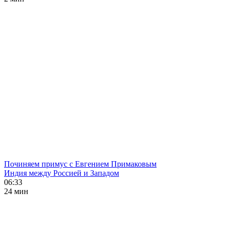
Починяем примус с Евгением Примаковым
Индия между Россией и Западом
06:33
24 мин