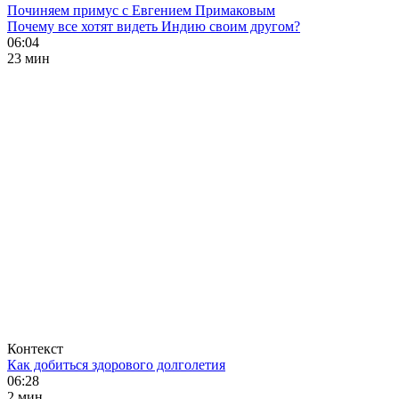
Починяем примус с Евгением Примаковым
Почему все хотят видеть Индию своим другом?
06:04
23 мин
Контекст
Как добиться здорового долголетия
06:28
2 мин