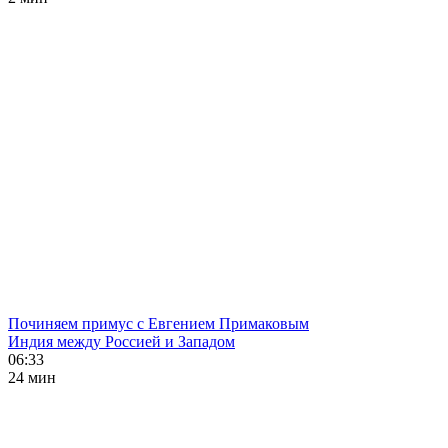
Починяем примус с Евгением Примаковым
Индия между Россией и Западом
06:33
24 мин