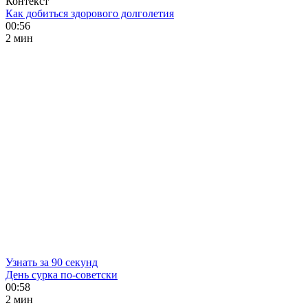
Контекст
Как добиться здорового долголетия
00:56
2 мин
Узнать за 90 секунд
День сурка по-советски
00:58
2 мин