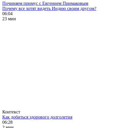
Починяем примус с Евгением Примаковым
Почему все хотят видеть Индию своим другом?
06:04
23 мин
Контекст
Как добиться здорового долголетия
06:28
2 мин