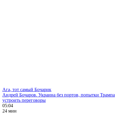
Ага, тот самый Бочарик
Андрей Бочаров. Украина без портов, попытки Трампа
устроить переговоры
05:04
24 мин