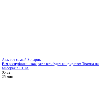
Ага, тот самый Бочарик
Вся республиканская рать: кто будет кандидатом Трампа на
выборах в США
05:32
25 мин