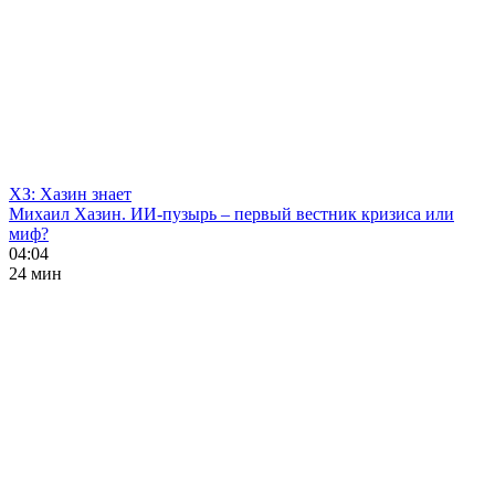
ХЗ: Хазин знает
Михаил Хазин. ИИ-пузырь – первый вестник кризиса или
миф?
04:04
24 мин