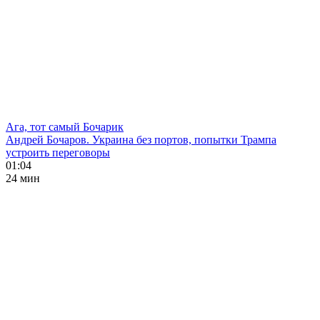
Ага, тот самый Бочарик
Андрей Бочаров. Украина без портов, попытки Трампа
устроить переговоры
01:04
24 мин