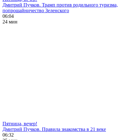
Дмитрий Пучков. Трамп против родильного туризма,
попрошайничество Зеленского
06:04
24 мин
Пятница, вечер!
Дмитрий Пучков. Правила знакомства в 21 веке
06:32