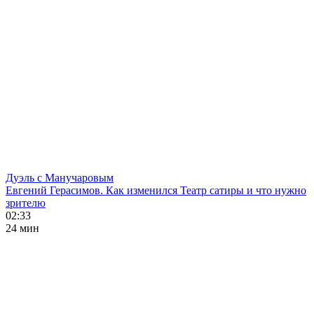
Дуэль с Манучаровым
Евгений Герасимов. Как изменился Театр сатиры и что нужно
зрителю
02:33
24 мин