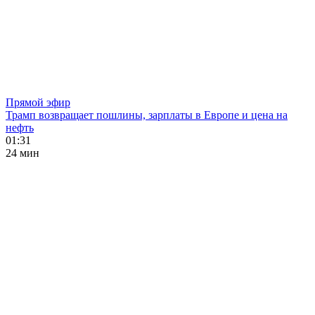
Прямой эфир
Трамп возвращает пошлины, зарплаты в Европе и цена на
нефть
01:31
24 мин