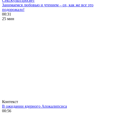
СексКультПросвет
Занимаемся любовью и чтением – ох, как же все это
подорожало!
00:31
25 мин
Контекст
В ожидании ядерного Апокалипсиса
00:56