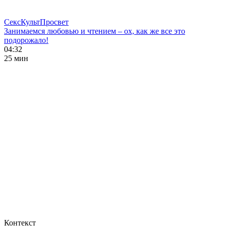
СексКультПросвет
Занимаемся любовью и чтением – ох, как же все это
подорожало!
04:32
25 мин
Контекст