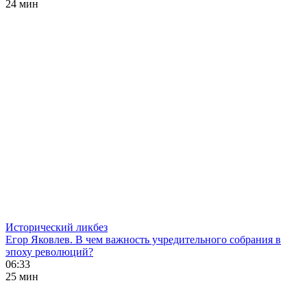
24 мин
Исторический ликбез
Егор Яковлев. В чем важность учредительного собрания в
эпоху революций?
06:33
25 мин