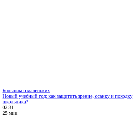
Большим о маленьких
Новый учебный год: как защитить зрение, осанку и походку
школьника?
02:31
25 мин