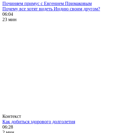
Починяем примус с Евгением Примаковым
Почему все хотят видеть Индию своим другом?
06:04
23 мин
Контекст
Как добиться здорового долголетия
06:28
2 мин