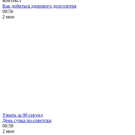
Контекст
Как добиться здорового долголетия
00:56
2 мин
Узнать за 90 секунд
День сурка по-советски
00:58
2 мин