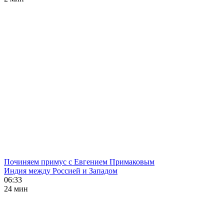
Починяем примус с Евгением Примаковым
Индия между Россией и Западом
06:33
24 мин