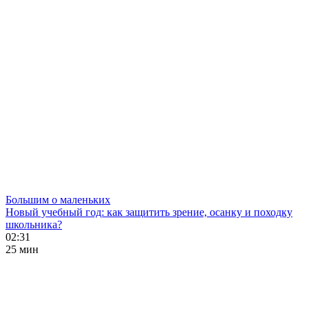
Большим о маленьких
Новый учебный год: как защитить зрение, осанку и походку
школьника?
02:31
25 мин