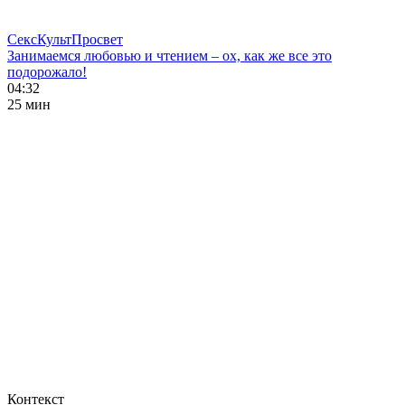
СексКультПросвет
Занимаемся любовью и чтением – ох, как же все это
подорожало!
04:32
25 мин
Контекст