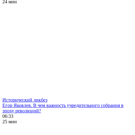
24 мин
Исторический ликбез
Егор Яковлев. В чем важность учредительного собрания в
эпоху революций?
06:33
25 мин