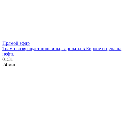
Прямой эфир
Трамп возвращает пошлины, зарплаты в Европе и цена на
нефть
01:31
24 мин