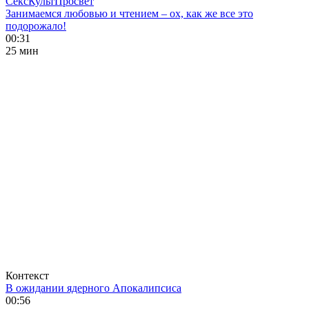
СексКультПросвет
Занимаемся любовью и чтением – ох, как же все это
подорожало!
00:31
25 мин
Контекст
В ожидании ядерного Апокалипсиса
00:56