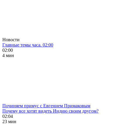
Новости
Главные темы часа. 02:00
02:00
4 мин
Починяем примус с Евгением Примаковым
Почему все хотят видеть Индию своим другом?
02:04
23 мин