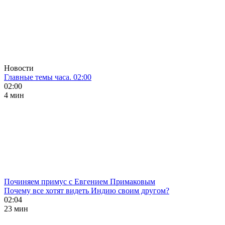
Новости
Главные темы часа. 02:00
02:00
4 мин
Починяем примус с Евгением Примаковым
Почему все хотят видеть Индию своим другом?
02:04
23 мин