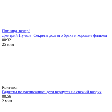
Пятница, вечер!
Дмитрий Пучков. Секреты долгого брака и хорошие фильмы
00:32
25 мин
Контекст
Гаджеты по расписанию: дети вернутся на свежий воздух
00:56
2 мин