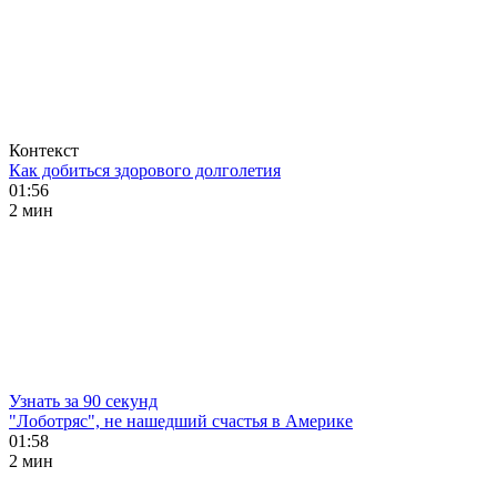
Контекст
Как добиться здорового долголетия
01:56
2 мин
Узнать за 90 секунд
"Лоботряс", не нашедший счастья в Америке
01:58
2 мин