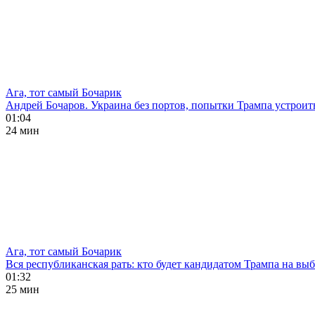
Ага, тот самый Бочарик
Андрей Бочаров. Украина без портов, попытки Трампа устроит
01:04
24 мин
Ага, тот самый Бочарик
Вся республиканская рать: кто будет кандидатом Трампа на в
01:32
25 мин