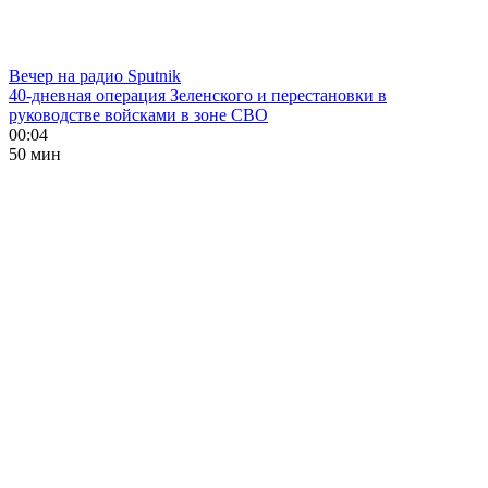
Вечер на радио Sputnik
40-дневная операция Зеленского и перестановки в
руководстве войсками в зоне СВО
00:04
50 мин