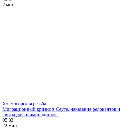
2 мин
Холмогорская резьба
Миграционный кризис в Сеуте, наказание релокантов и
квоты для олимпиадников
05:33
22 мин