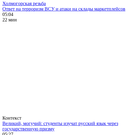
Холмогорская резьба
Ответ на терроризм ВСУ и атаки на склады маркетплейсов
05:04
22 мин
Контекст
Великий, могучий: студенты изучат русский язык через
государственную призму
05:27