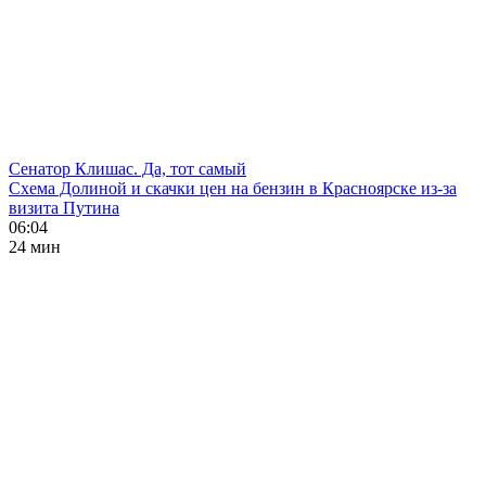
Сенатор Клишас. Да, тот самый
Схема Долиной и скачки цен на бензин в Красноярске из-за
визита Путина
06:04
24 мин