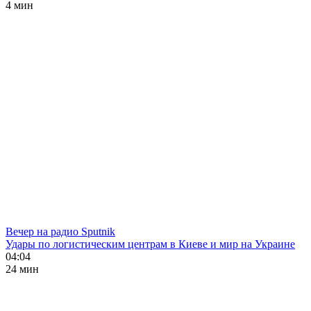
4 мин
Вечер на радио Sputnik
Удары по логистическим центрам в Киеве и мир на Украине
04:04
24 мин