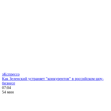
эКспрессо
Как Зеленский устраняет "конкурентов" в российском шоу-
бизнесе
07:04
54 мин