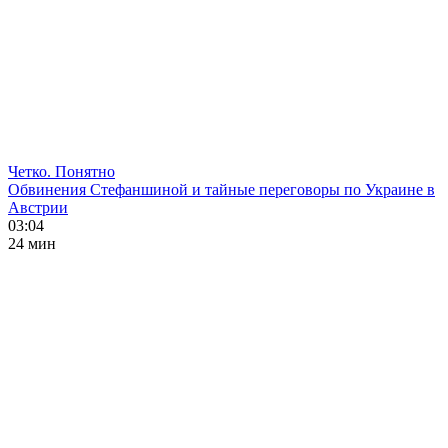
Четко. Понятно
Обвинения Стефаншиной и тайные переговоры по Украине в
Австрии
03:04
24 мин