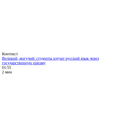
Контекст
Великий, могучий: студенты изучат русский язык через
государственную призму
01:55
2 мин