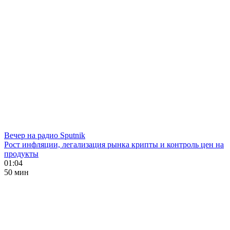
Вечер на радио Sputnik
Рост инфляции, легализация рынка крипты и контроль цен на
продукты
01:04
50 мин