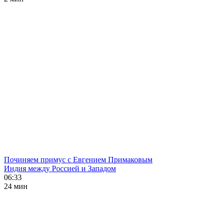
Починяем примус с Евгением Примаковым
Индия между Россией и Западом
06:33
24 мин