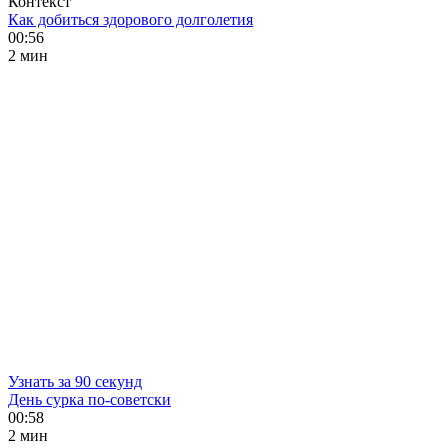
Контекст
Как добиться здорового долголетия
00:56
2 мин
Узнать за 90 секунд
День сурка по-советски
00:58
2 мин