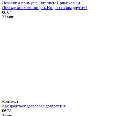
Починяем примус с Евгением Примаковым
Почему все хотят видеть Индию своим другом?
06:04
23 мин
Контекст
Как добиться здорового долголетия
06:28
2 мин