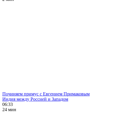
Починяем примус с Евгением Примаковым
Индия между Россией и Западом
06:33
24 мин