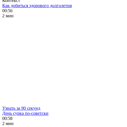
Контекст
Как добиться здорового долголетия
00:56
2 мин
Узнать за 90 секунд
День сурка по-советски
00:58
2 мин