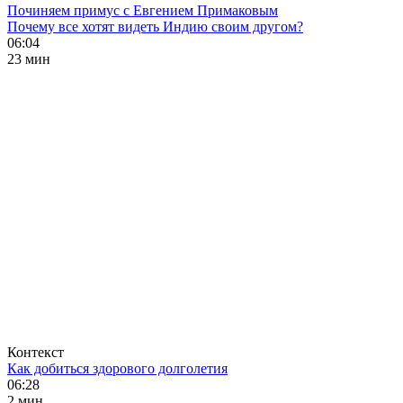
Починяем примус с Евгением Примаковым
Почему все хотят видеть Индию своим другом?
06:04
23 мин
Контекст
Как добиться здорового долголетия
06:28
2 мин