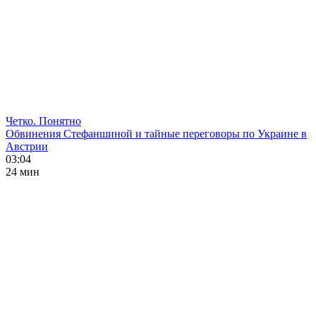
Четко. Понятно
Обвинения Стефаншиной и тайные переговоры по Украине в
Австрии
03:04
24 мин