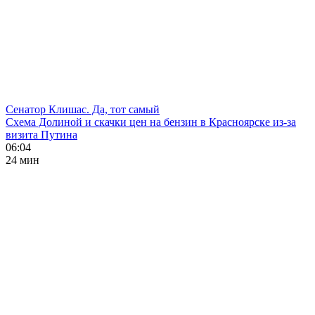
Сенатор Клишас. Да, тот самый
Схема Долиной и скачки цен на бензин в Красноярске из-за
визита Путина
06:04
24 мин