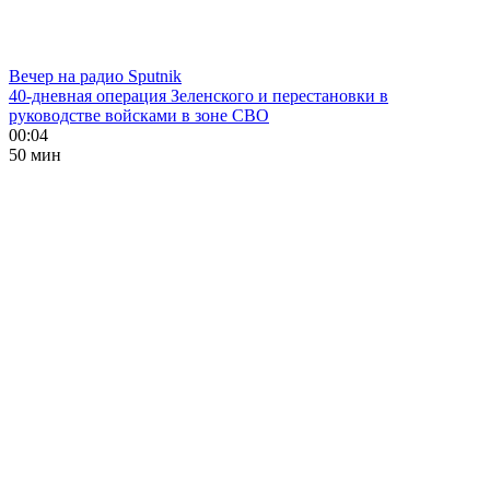
Вечер на радио Sputnik
40-дневная операция Зеленского и перестановки в
руководстве войсками в зоне СВО
00:04
50 мин