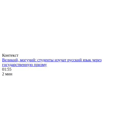
Контекст
Великий, могучий: студенты изучат русский язык через
государственную призму
01:55
2 мин