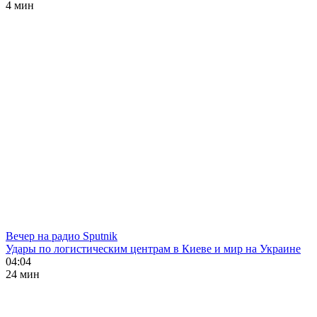
4 мин
Вечер на радио Sputnik
Удары по логистическим центрам в Киеве и мир на Украине
04:04
24 мин