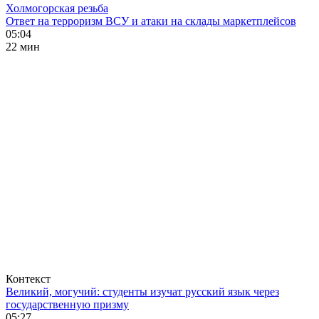
Холмогорская резьба
Ответ на терроризм ВСУ и атаки на склады маркетплейсов
05:04
22 мин
Контекст
Великий, могучий: студенты изучат русский язык через
государственную призму
05:27