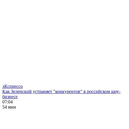
эКспрессо
Как Зеленский устраняет "конкурентов" в российском шоу-
бизнесе
07:04
54 мин