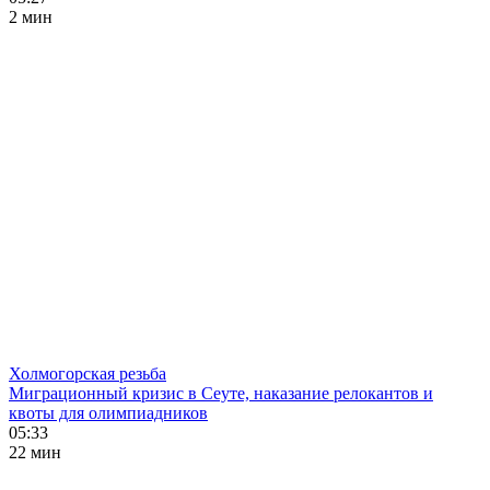
2 мин
Холмогорская резьба
Миграционный кризис в Сеуте, наказание релокантов и
квоты для олимпиадников
05:33
22 мин