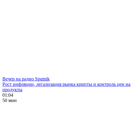
Вечер на радио Sputnik
Рост инфляции, легализация рынка крипты и контроль цен на
продукты
01:04
50 мин