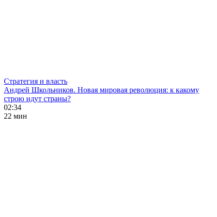
Стратегия и власть
Андрей Школьников. Новая мировая революция: к какому
строю идут страны?
02:34
22 мин