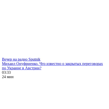
Вечер на радио Sputnik
Михаил Онуфриенко. Что известно о закрытых переговорах
по Украине в Австрии?
03:33
24 мин