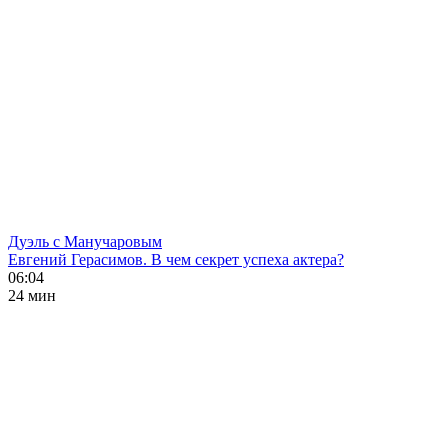
Дуэль с Манучаровым
Евгений Герасимов. В чем секрет успеха актера?
06:04
24 мин