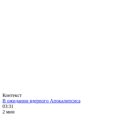
Контекст
В ожидании ядерного Апокалипсиса
03:31
2 мин