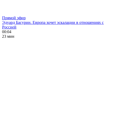
Прямой эфир
Эдуард Басурин. Европа хочет эскалации в отношениях с
Россией
00:04
23 мин