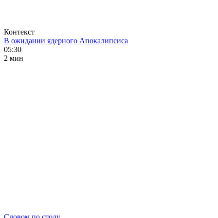
Контекст
В ожидании ядерного Апокалипсиса
05:30
2 мин
Словом по столу