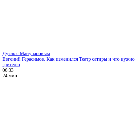
Дуэль с Манучаровым
Евгений Герасимов. Как изменился Театр сатиры и что нужно
зрителю
06:33
24 мин