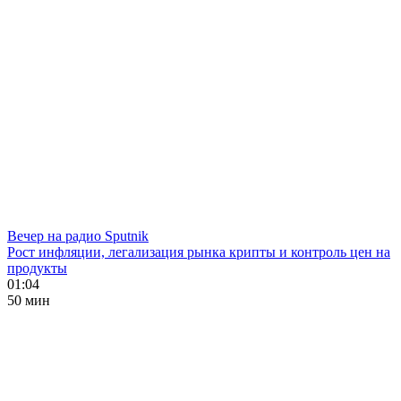
Вечер на радио Sputnik
Рост инфляции, легализация рынка крипты и контроль цен на
продукты
01:04
50 мин