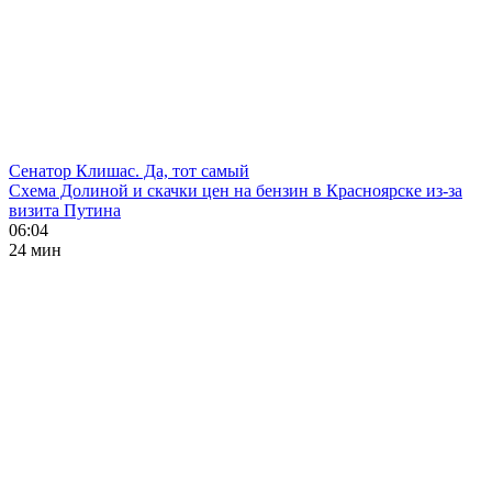
Сенатор Клишас. Да, тот самый
Схема Долиной и скачки цен на бензин в Красноярске из-за
визита Путина
06:04
24 мин