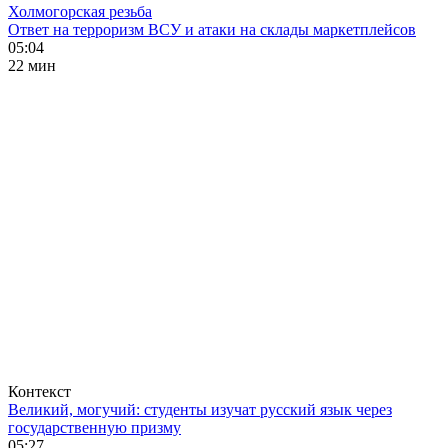
Холмогорская резьба
Ответ на терроризм ВСУ и атаки на склады маркетплейсов
05:04
22 мин
Контекст
Великий, могучий: студенты изучат русский язык через
государственную призму
05:27