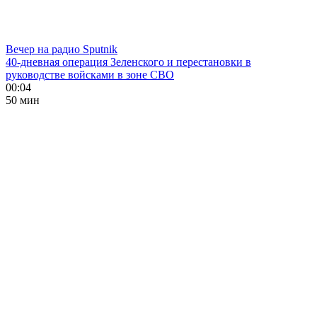
Вечер на радио Sputnik
40-дневная операция Зеленского и перестановки в
руководстве войсками в зоне СВО
00:04
50 мин