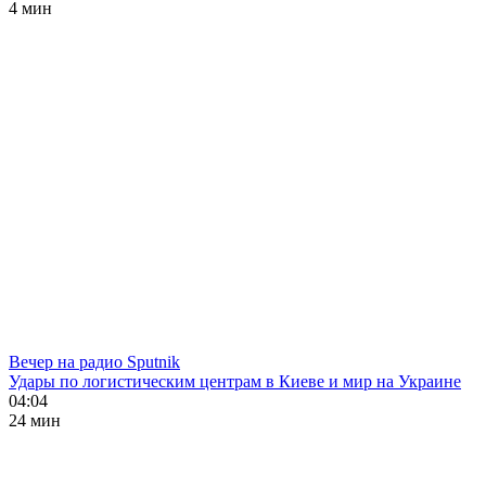
4 мин
Вечер на радио Sputnik
Удары по логистическим центрам в Киеве и мир на Украине
04:04
24 мин