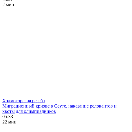
2 мин
Холмогорская резьба
Миграционный кризис в Сеуте, наказание релокантов и
квоты для олимпиадников
05:33
22 мин