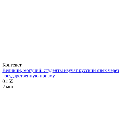
Контекст
Великий, могучий: студенты изучат русский язык через
государственную призму
01:55
2 мин