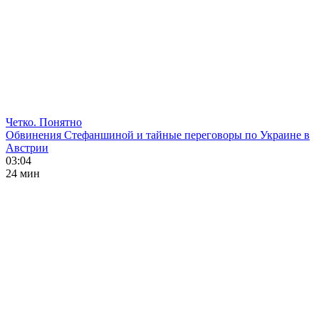
Четко. Понятно
Обвинения Стефаншиной и тайные переговоры по Украине в
Австрии
03:04
24 мин