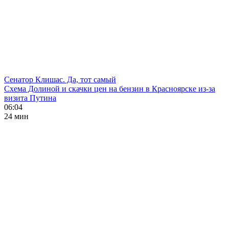
Сенатор Клишас. Да, тот самый
Схема Долиной и скачки цен на бензин в Красноярске из-за
визита Путина
06:04
24 мин