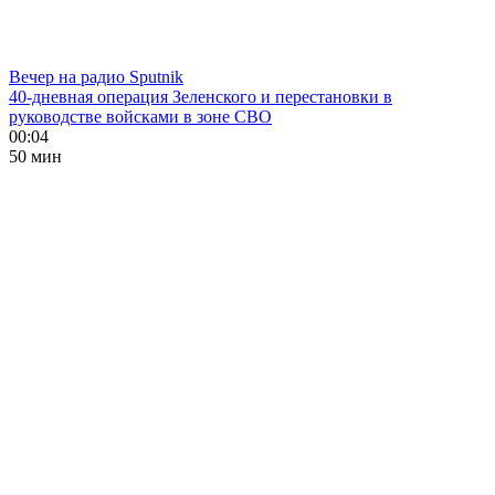
Вечер на радио Sputnik
40-дневная операция Зеленского и перестановки в
руководстве войсками в зоне СВО
00:04
50 мин