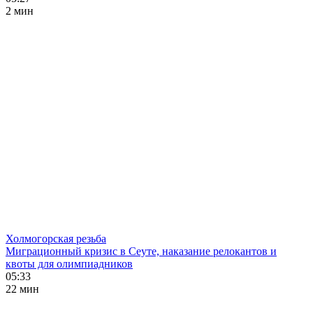
2 мин
Холмогорская резьба
Миграционный кризис в Сеуте, наказание релокантов и
квоты для олимпиадников
05:33
22 мин