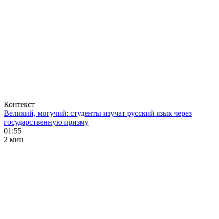
Контекст
Великий, могучий: студенты изучат русский язык через
государственную призму
01:55
2 мин