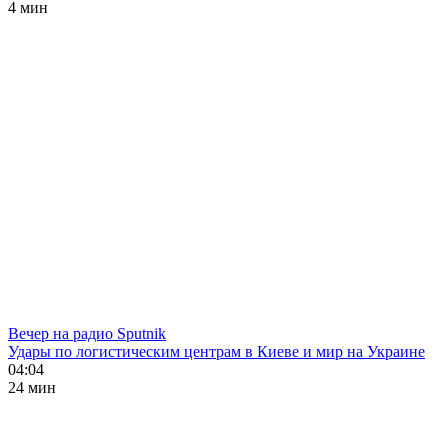
4 мин
Вечер на радио Sputnik
Удары по логистическим центрам в Киеве и мир на Украине
04:04
24 мин