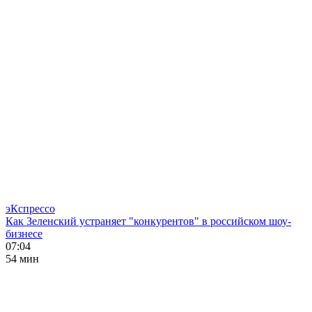
эКспрессо
Как Зеленский устраняет "конкурентов" в российском шоу-
бизнесе
07:04
54 мин