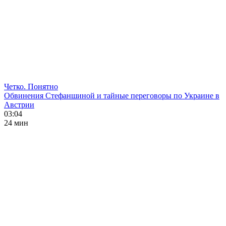
Четко. Понятно
Обвинения Стефаншиной и тайные переговоры по Украине в
Австрии
03:04
24 мин