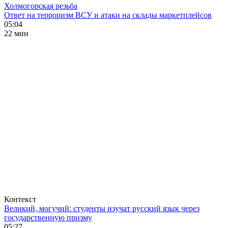
Холмогорская резьба
Ответ на терроризм ВСУ и атаки на склады маркетплейсов
05:04
22 мин
Контекст
Великий, могучий: студенты изучат русский язык через
государственную призму
05:27