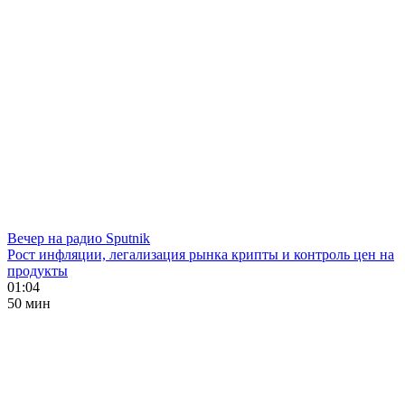
Вечер на радио Sputnik
Рост инфляции, легализация рынка крипты и контроль цен на
продукты
01:04
50 мин