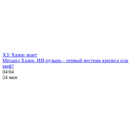
ХЗ: Хазин знает
Михаил Хазин. ИИ-пузырь – первый вестник кризиса или
миф?
04:04
24 мин