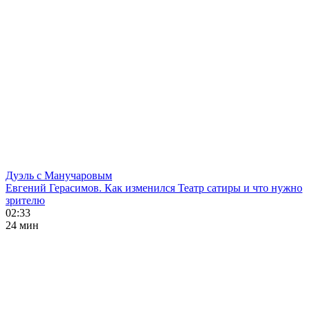
Дуэль с Манучаровым
Евгений Герасимов. Как изменился Театр сатиры и что нужно
зрителю
02:33
24 мин