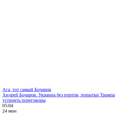
Ага, тот самый Бочарик
Андрей Бочаров. Украина без портов, попытки Трампа
устроить переговоры
05:04
24 мин