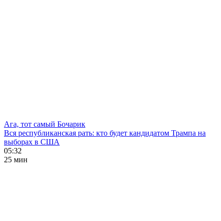
Ага, тот самый Бочарик
Вся республиканская рать: кто будет кандидатом Трампа на
выборах в США
05:32
25 мин