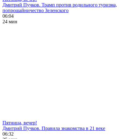
Дмитрий Пучков. Трамп против родильного туризма,
попрошайничество Зеленского
06:04
24 мин
Пятница, вечер!
Дмитрий Пучков. Правила знакомства в 21 веке
06:32