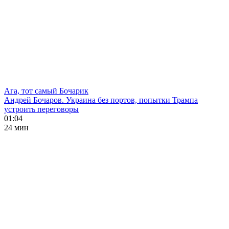
Ага, тот самый Бочарик
Андрей Бочаров. Украина без портов, попытки Трампа
устроить переговоры
01:04
24 мин