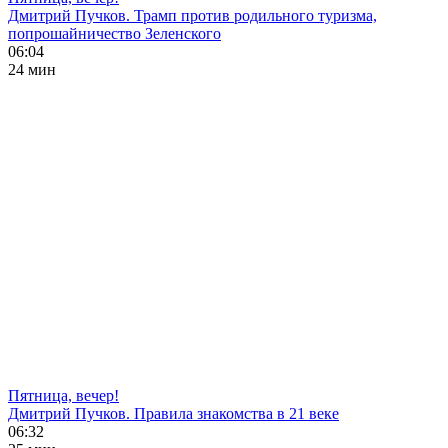
Дмитрий Пучков. Трамп против родильного туризма,
попрошайничество Зеленского
06:04
24 мин
Пятница, вечер!
Дмитрий Пучков. Правила знакомства в 21 веке
06:32