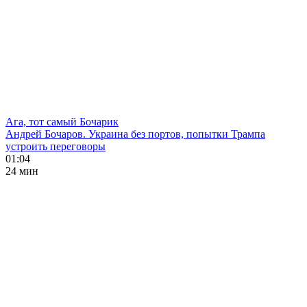
Ага, тот самый Бочарик
Андрей Бочаров. Украина без портов, попытки Трампа
устроить переговоры
01:04
24 мин