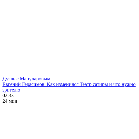
Дуэль с Манучаровым
Евгений Герасимов. Как изменился Театр сатиры и что нужно
зрителю
02:33
24 мин