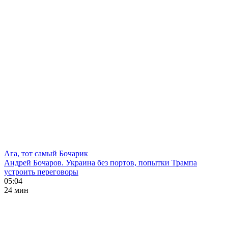
Ага, тот самый Бочарик
Андрей Бочаров. Украина без портов, попытки Трампа
устроить переговоры
05:04
24 мин