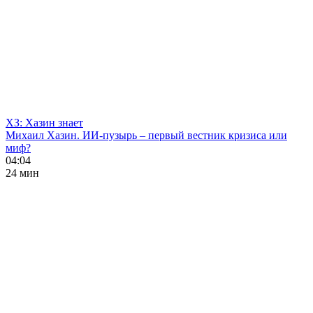
ХЗ: Хазин знает
Михаил Хазин. ИИ-пузырь – первый вестник кризиса или
миф?
04:04
24 мин