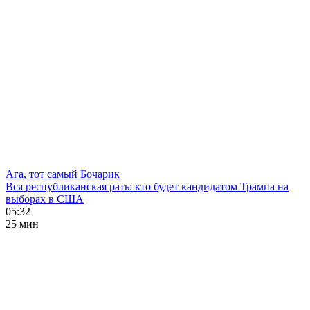
Ага, тот самый Бочарик
Вся республиканская рать: кто будет кандидатом Трампа на
выборах в США
05:32
25 мин