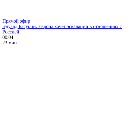
Прямой эфир
Эдуард Басурин. Европа хочет эскалации в отношениях с
Россией
00:04
23 мин