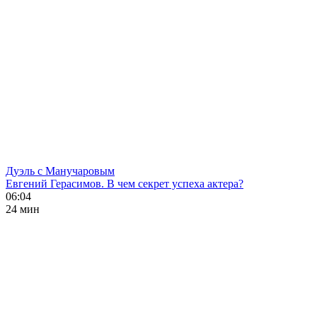
Дуэль с Манучаровым
Евгений Герасимов. В чем секрет успеха актера?
06:04
24 мин