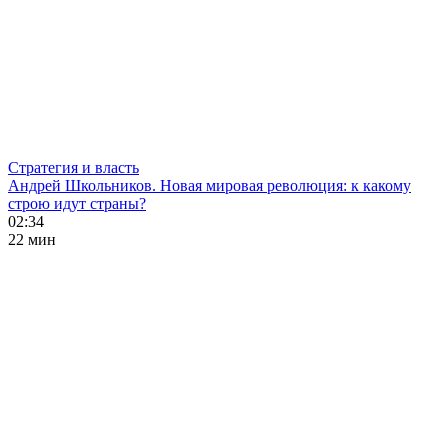
Стратегия и власть
Андрей Школьников. Новая мировая революция: к какому
строю идут страны?
02:34
22 мин