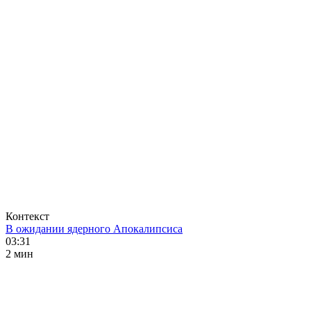
Контекст
В ожидании ядерного Апокалипсиса
03:31
2 мин