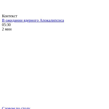
Контекст
В ожидании ядерного Апокалипсиса
05:30
2 мин
Словом по столу