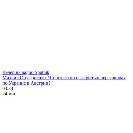
Вечер на радио Sputnik
Михаил Онуфриенко. Что известно о закрытых переговорах
по Украине в Австрии?
03:33
24 мин