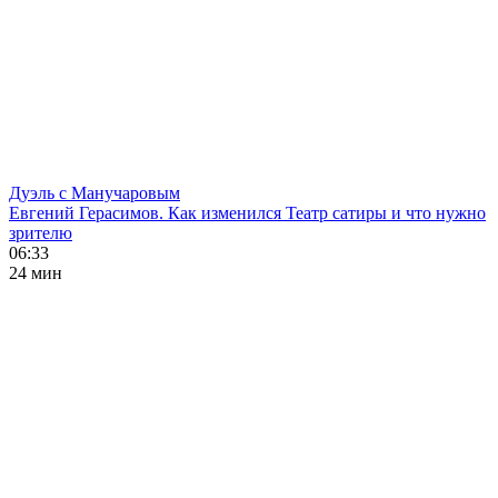
Дуэль с Манучаровым
Евгений Герасимов. Как изменился Театр сатиры и что нужно
зрителю
06:33
24 мин